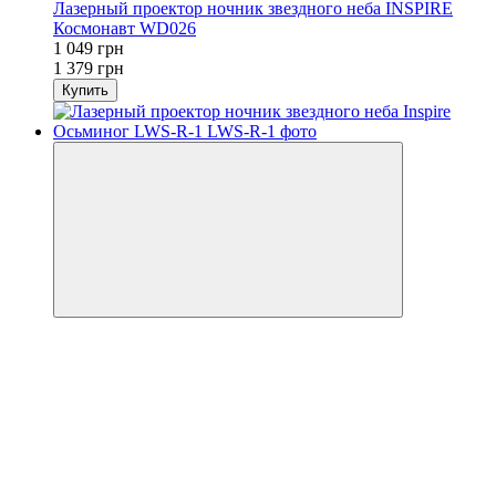
Лазерный проектор ночник звездного неба INSPIRE
Космонавт WD026
1 049 грн
1 379 грн
Купить