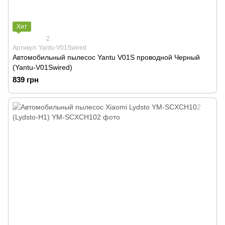
Хит
2
Артикул: Yantu-V01Swired
Автомобильный пылесос Yantu V01S проводной Черный
(Yantu-V01Swired)
839 грн