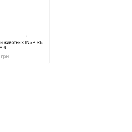
3
ки животных INSPIRE
F-6
 грн