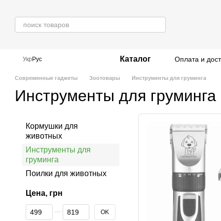
Перейти к основному контенту
Каталог
Оплата и дос
Укр
Рус
Современные гаджеты
Зоотовары
Инструменты для груминга
Инструменты для груминга
Кормушки для
животных
Инструменты для
груминга
Поилки для животных
Цена, грн
От Цена, грн
До Цена, грн
OK