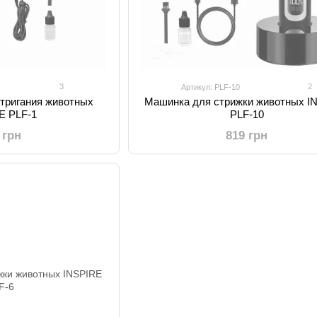
3
2
Артикул: PLF-10
тригания животных
Машинка для стрижки животных I
E PLF-1
PLF-10
 грн
819 грн