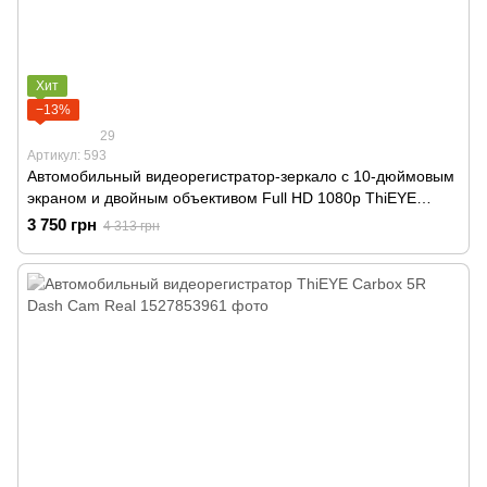
Хит
−13%
29
Артикул: 593
Автомобильный видеорегистратор-зеркало с 10-дюймовым
экраном и двойным объективом Full HD 1080p ThiEYE
CarView 2
3 750 грн
4 313 грн