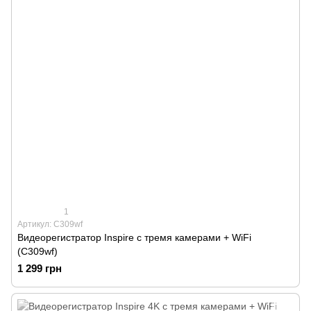
1
Артикул: С309wf
Видеорегистратор Inspire с тремя камерами + WiFi
(С309wf)
1 299 грн