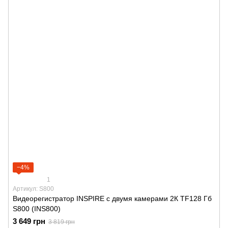
−4%
1
Артикул: S800
Видеорегистратор INSPIRE с двумя камерами 2К TF128 Гб
S800 (INS800)
3 649 грн
3 819 грн