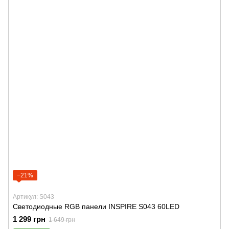
−21%
Артикул: S043
Светодиодные RGB панели INSPIRE S043 60LED
1 299 грн
1 649 грн