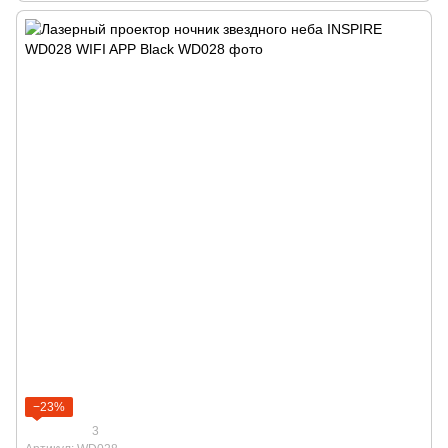
−23%
3