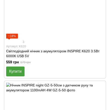
−18%
3
Артикул: K620
Світлодіодний нічник з акумулятором INSPIRE K620 3.5Вт
6000К USB 5V
559 грн
679 грн
Купити