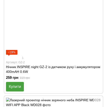
−19%
1
Артикул: GZ-2
Нічник INSPIRE night GZ-2 із датчиком руху і аккумулятором
400mAH 0.6W
259 грн
319 грн
Купити