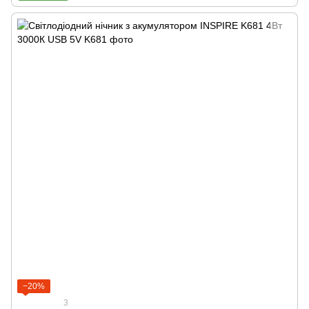
−20%
3