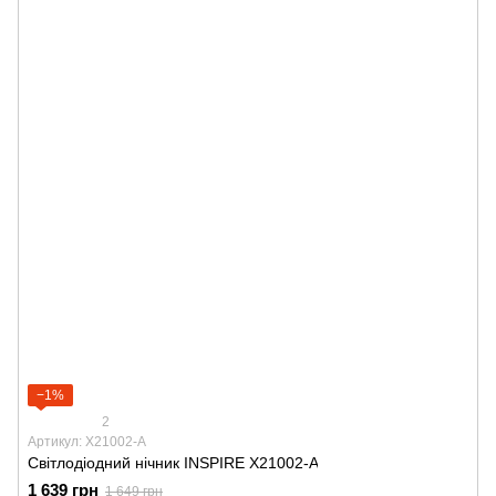
−1%
2
Артикул: X21002-A
Світлодіодний нічник INSPIRE X21002-A
1 639 грн
1 649 грн