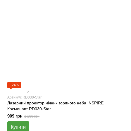
−24%
2
Артикул: RD030-Star
Лазерний проектор нічник зоряного неба INSPIRE
Космонавт RD030-Star
909 грн
1 189 грн
Купити