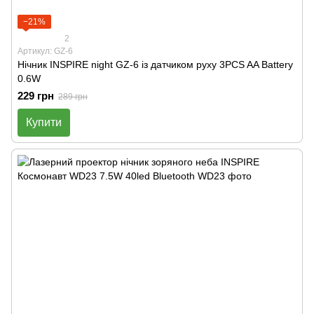
−21%
2
Артикул: GZ-6
Нічник INSPIRE night GZ-6 із датчиком руху 3PCS AA Battery
0.6W
229 грн
289 грн
Купити