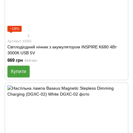
−18%
3
Артикул: K680
Світлодіодний нічник з акумулятором INSPIRE K680 4Вт
3000К USB 5V
669 грн
819 грн
Купити