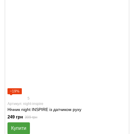
−19%
5
Артикул: night-inspire
Нічник night INSPIRE із датчиком руху
249 грн
309 грн
Купити