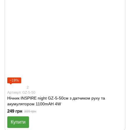
−19%
2
Артикул: GZ-5-50
Нічник INSPIRE night GZ-5-50см з датчиком руху та
акумулятором 1100mAH 4W
249 грн
309 грн
Купити