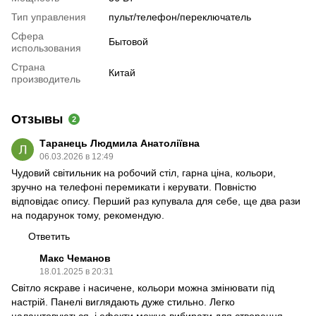
Тип управления
пульт/телефон/переключатель
Сфера
Бытовой
использования
Страна
Китай
производитель
Отзывы
2
Таранець Людмила Анатоліївна
06.03.2026 в 12:49
Чудовий світильник на робочий стіл, гарна ціна, кольори,
зручно на телефоні перемикати і керувати. Повністю
відповідає опису. Перший раз купувала для себе, ще два рази
на подарунок тому, рекомендую.
Ответить
Макс Чеманов
18.01.2025 в 20:31
Світло яскраве і насичене, кольори можна змінювати під
настрій. Панелі виглядають дуже стильно. Легко
налаштовуються, і ефекти можна вибирати для створення