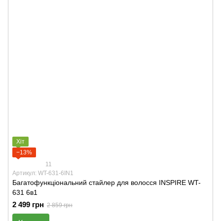
Хіт
−13%
11
Артикул: WT-631-6IN1
Багатофункціональний стайлер для волосся INSPIRE WT-
631 6в1
2 499 грн
2 859 грн