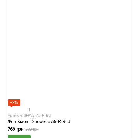
−8%
1
Артикул: SHWS-A5-R-EU
Фен Xiaomi ShowSee A5-R Red
769 грн
839 грн