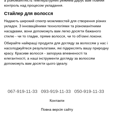
а різноманітність температурних режимів дарує вам повний
контроль над процесом укладання.
Стайлер для волосся
Надають широкий спектр можливостей для створення різних
укладок. З інноваційними технологіями та різноманітними
насадками, вони допоможуть вам легко досягти бажаного
стилю - чи то гладке, пряме волосся, чи то об'ємні локони.
Обирайте найкращі продукти для догляду за волоссям у нас і
насолоджуйтеся результатами, які підкреслять вашу природну
красу. Красиве волосся - запорука впевненості та
елегантності, а наші інструменти догляду за волоссям
допоможуть вам досягти цього ідеалу.
067-919-11-33
093-919-11-33
050-919-11-33
Контакти
Повна версія сайту