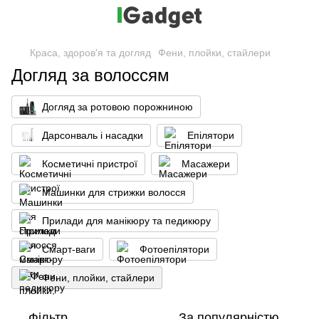
Краса, здоров'я та догляд
Фени, плойки, стайлери
Догляд за волоссям
Догляд за ротовою порожниною
Дарсонваль і насадки
Епілятори
Косметичні пристрої
Масажери
Машинки для стрижки волосся
Прилади для манікюру та педикюру
Смарт-ваги
Фотоепілятори
Фени, плойки, стайлери
Фільтр
За популярністю