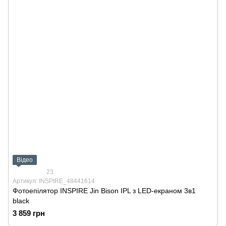
Відео
23
Артикул: INSPIRE_48441614
Фотоепілятор INSPIRE Jin Bison IPL з LED-екраном 3в1
black
3 859 грн