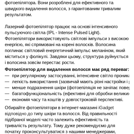
фотоепілятора. Вони розроблені для ефективного та
швидкого видалення волосся, з гарантованим тривалим
результатом.
Лазерний фотоепілятор працює на основі інтенсивного
пульсуючого світла (IPL - Intense Pulsed Light).
Фотоепілятори використовують світлові імпульси з високою
енергією, які спрямовані на корені волосків. Волосина
поглинає світловий енергетичний імпульс меланіном, який
міститься у фолікулі. Завдяки цьому, структура руйнується
і волосина зовсім перестає рости.
Фотоепілятор для видалення волосся має ряд переваг:
при регулярному застосуванні, інтенсивне світло проникає 
легкість використання (зазвичай мають різні настройки і р
менше подразнення шкіри (фотоепіляція не зачіпає поверх
багатофункціональність (ефективні для обробки великих п
економія часу та коштів у довгостроковій перспективі.
Обирайте фотоепілятори в інтернет-магазині
iGadget
відповідно до
типу шкіри та волосся. Від правильності
підібраної моделі часто залежить ефективність та
тривалість результату. Тому дуже рекомендуємо для
початку проконсультуватися з нашими менеджерами,