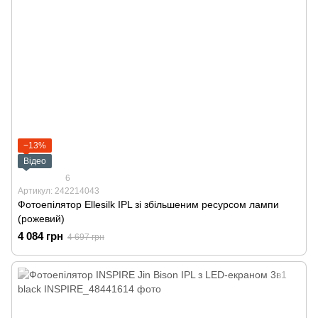
−13%
Відео
6
Артикул: 242214043
Фотоепілятор Ellesilk IPL зі збільшеним ресурсом лампи
(рожевий)
4 084 грн
4 697 грн