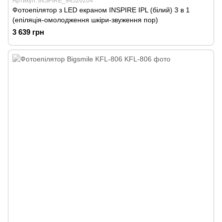
Артикул: INSPIRE_94526204
Фотоепілятор з LED екраном INSPIRE IPL (білий) 3 в 1
(епіляція-омолодження шкіри-звуження пор)
3 639 грн