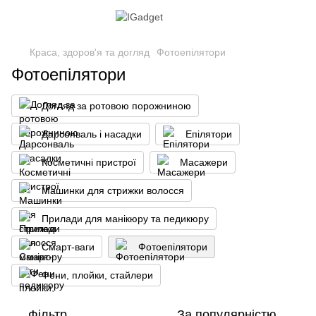
Краса, здоров'я та догляд
Фотоепілятори
Фотоепілятори
Догляд за ротовою порожниною
Дарсонваль і насадки
Епілятори
Косметичні пристрої
Масажери
Машинки для стрижки волосся
Прилади для манікюру та педикюру
Смарт-ваги
Фотоепілятори
Фени, плойки, стайлери
Фільтр
За популярністю