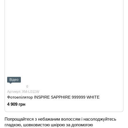
Відео
6
Артикул: XM-L011W
Фотоепілятор INSPIRE SAPPHIRE 999999 WHITE
4 909 грн
Попрощайтеся з небажаним волоссям і насолоджуйтесь
гладкою, шовковистою шкірою за допомогою