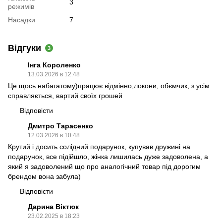
3
режимів
Насадки
7
Відгуки
3
Інга Короленко
13.03.2026 в 12:48
Це щось набагатому)працює відмінно,локони, обємчик, з усім
справляється, вартий своїх грошей
Відповісти
Дмитро Тарасенко
12.03.2026 в 10:48
Крутий і досить солідний подарунок, купував дружині на
подарунок, все підійшло, жінка лишилась дуже задоволена, а
який я задоволений що про аналогічний товар під дорогим
брендом вона забула)
Відповісти
Дарина Віктюк
23.02.2025 в 18:23