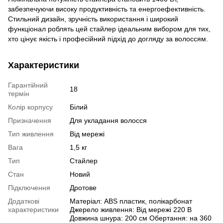
забезпечуючи високу продуктивність та енергоефективність.
Стильний дизайн, зручність використання і широкий
функціонал роблять цей стайлер ідеальним вибором для тих,
хто цінує якість і професійний підхід до догляду за волоссям.
Характеристики
Гарантійний
18
термін
Колір корпусу
Білий
Призначення
Для укладання волосся
Тип живлення
Від мережі
Вага
1,5 кг
Тип
Стайлер
Стан
Новий
Підключення
Дротове
Додаткові
Матеріал: ABS пластик, полікарбонат
характеристики
Джерело живлення: Від мережі 220 В
Довжина шнура: 200 см Обертання: на 360