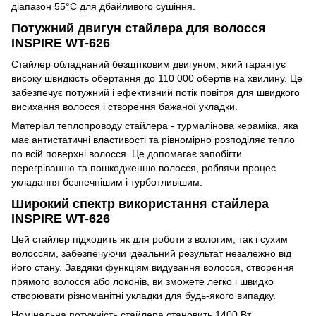
діапазон 55°C для дбайливого сушіння.
Потужний двигун стайлера для волосся
INSPIRE WT-626
Стайлер обладнаний безщітковим двигуном, який гарантує
високу швидкість обертання до 110 000 обертів на хвилину. Це
забезпечує потужний і ефективний потік повітря для швидкого
висихання волосся і створення бажаної укладки.
Матеріал теплопроводу стайлера - турмалінова кераміка, яка
має антистатичні властивості та рівномірно розподіляє тепло
по всій поверхні волосся. Це допомагає запобігти
перегріванню та пошкодженню волосся, роблячи процес
укладання безпечнішим і турботливішим.
Широкий спектр використання стайлера
INSPIRE WT-626
Цей стайлер підходить як для роботи з вологим, так і сухим
волоссям, забезпечуючи ідеальний результат незалежно від
його стану. Завдяки функціям видування волосся, створення
прямого волосся або локонів, ви зможете легко і швидко
створювати різноманітні укладки для будь-якого випадку.
Номінальна потужність стайлера становить 1400 Вт,