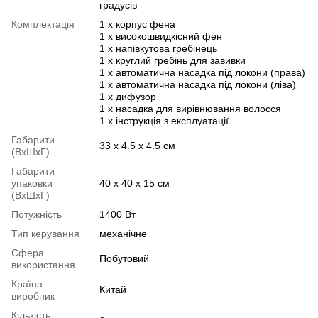
градусів
Комплектація
1 х корпус фена
1 х високошвидкісний фен
1 х напівкутова гребінець
1 х круглий гребінь для завивки
1 х автоматична насадка під локони (права)
1 х автоматична насадка під локони (ліва)
1 х дифузор
1 х насадка для вирівнювання волосся
1 х інструкція з експлуатації
Габарити
33 х 4.5 х 4.5 см
(ВхШхГ)
Габарити
упаковки
40 х 40 х 15 см
(ВхШхГ)
Потужність
1400 Вт
Тип керування
механічне
Сфера
Побутовий
використання
Країна
Китай
виробник
Кількість