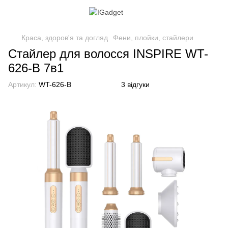
Краса, здоров'я та догляд
Фени, плойки, стайлери
Стайлер для волосся INSPIRE WT-
626-B 7в1
Артикул:
WT-626-B
3 відгуки