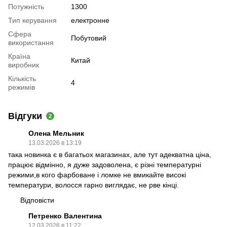
Потужність
1300
Тип керування
електронне
Сфера
Побутовий
використання
Країна
Китай
виробник
Кількість
4
режимів
Відгуки
2
Олена Мельник
13.03.2026 в 13:19
така новинка є в багатьох магазинах, але тут адекватна ціна,
працює відмінно, я дуже задоволена, є різні температурні
режими,в кого фарбоване і ломке не вмикайте високі
температури, волосся гарно виглядає, не рве кінці.
Відповісти
Петренко Валентина
12.03.2026 в 11:22