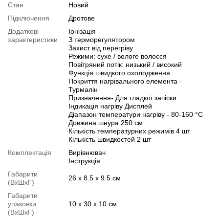
Стан
Новий
Підключення
Дротове
Додаткові
Іонізація
характеристики
З терморегулятором
Захист від перегріву
Режими: сухе / вологе волосся
Повітряний потік: низький / високий
Функція швидкого охолодження
Покриття нагрівального елемента -
Турмалін
Призначення- Для гладкої зачіски
Індикація нагріву Дисплей
Діапазон температури нагріву - 80-160 °C
Довжина шнура 250 см
Кількість температурних режимів 4 шт
Кількість швидкостей 2 шт
Комплектація
Вирівнювач
Інструкція
Габарити
26 х 8.5 х 9.5 см
(ВхШхГ)
Габарити
упаковки
10 х 30 х 10 см
(ВхШхГ)