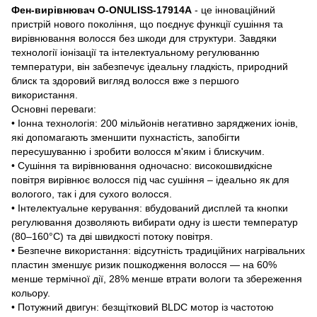
Фен-вирівнювач O-ONULISS-17914A
- це інноваційний
пристрій нового покоління, що поєднує функції сушіння та
вирівнювання волосся без шкоди для структури. Завдяки
технології іонізації та інтелектуальному регулюванню
температури, він забезпечує ідеальну гладкість, природний
блиск та здоровий вигляд волосся вже з першого
використання.
Основні переваги:
• Іонна технологія: 200 мільйонів негативно заряджених іонів,
які допомагають зменшити пухнастість, запобігти
пересушуванню і зробити волосся м'яким і блискучим.
• Сушіння та вирівнювання одночасно: високошвидкісне
повітря вирівнює волосся під час сушіння – ідеально як для
вологого, так і для сухого волосся.
• Інтелектуальне керування: вбудований дисплей та кнопки
регулювання дозволяють вибирати одну із шести температур
(80–160°C) та дві швидкості потоку повітря.
• Безпечне використання: відсутність традиційних нагрівальних
пластин зменшує ризик пошкодження волосся — на 60%
менше термічної дії, 28% менше втрати вологи та збереження
кольору.
• Потужний двигун: безщітковий BLDC мотор із частотою