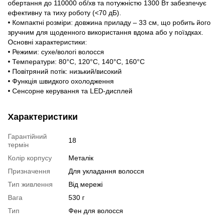
обертання до 110000 об/хв та потужністю 1300 Вт забезпечує
ефективну та тиху роботу (<70 дБ).
• Компактні розміри: довжина приладу – 33 см, що робить його
зручним для щоденного використання вдома або у поїздках.
Основні характеристики:
• Режими: сухе/вологі волосся
• Температури: 80°C, 120°C, 140°C, 160°C
• Повітряний потік: низький/високий
• Функція швидкого охолодження
• Сенсорне керування та LED-дисплей
Характеристики
Гарантійний
18
термін
Колір корпусу
Металік
Призначення
Для укладання волосся
Тип живлення
Від мережі
Вага
530 г
Тип
Фен для волосся