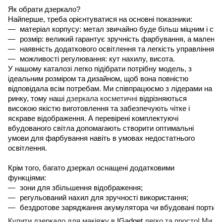
Як обрати дзеркало?
Найперше, треба орієнтуватися на основні показники:
матеріал корпусу: метал звичайно буде більш міцним і сті
розмір: великий гарантує зручність фарбування, а маленьк
наявність додаткового освітлення та легкість управління н
можливості регулювання: кут нахилу, висота.
У нашому каталозі легко підібрати потрібну модель, з
ідеальним розміром та дизайном, щоб вона повністю
відповідала всім потребам. Ми співпрацюємо з лідерами на
ринку, тому наші
дзеркала косметичні
відрізняються
високою якістю виготовлення та забезпечують чітке і
яскраве відображення. А перевірені комплектуючі
вбудованого світла допомагають створити оптимальні
умови для фарбування навіть в умовах недостатнього
освітлення.
Крім того, багато дзеркал оснащені додатковими
функціями:
зони для збільшення відображення;
регульований нахил для зручності використання;
бездротове заряджання акумулятора чи вбудовані порти 
Купити дзеркало для макіяжу в
IGadget
легко та просто! Ми