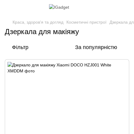
Краса, здоров'я та догляд
Косметичні пристрої
Дзеркала дл
Дзеркала для макіяжу
Фільтр
За популярністю