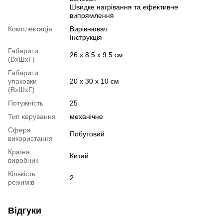
Швидке нагрівання та ефективне
випрямлення
Комплектація
Вирівнювач
Інструкція
Габарити
26 х 8.5 х 9.5 см
(ВхШхГ)
Габарити
упаковки
20 х 30 х 10 см
(ВхШхГ)
Потужність
25
Тип керування
механічне
Сфера
Побутовий
використання
Країна
Китай
виробник
Кількість
2
режимів
Відгуки