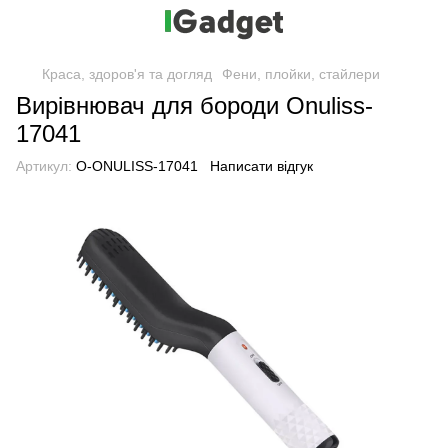
Краса, здоров'я та догляд
Фени, плойки, стайлери
Вирівнювач для бороди Onuliss-
17041
Артикул:
O-ONULISS-17041
Написати відгук