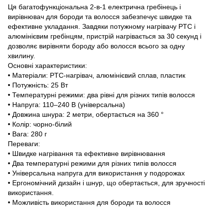
Ця багатофункціональна 2-в-1 електрична гребінець і
вирівнювач для бороди та волосся забезпечує швидке та
ефективне укладання. Завдяки потужному нагрівачу PTC і
алюмінієвим гребінцям, пристрій нагрівається за 30 секунд і
дозволяє вирівняти бороду або волосся всього за одну
хвилину.
Основні характеристики:
• Матеріали: PTC-нагрівач, алюмінієвий сплав, пластик
• Потужність: 25 Вт
• Температурні режими: два рівні для різних типів волосся
• Напруга: 110–240 В (універсальна)
• Довжина шнура: 2 метри, обертається на 360 °
• Колір: чорно-білий
• Вага: 280 г
Переваги:
• Швидке нагрівання та ефективне вирівнювання
• Два температурні режими для різних типів волосся
• Універсальна напруга для використання у подорожах
• Ергономічний дизайн і шнур, що обертається, для зручності
використання.
• Можливість використання для бороди та волосся