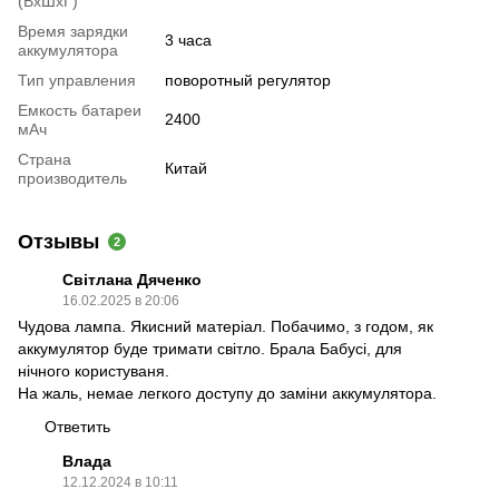
(ВхШхГ)
Время зарядки
3 часа
аккумулятора
Тип управления
поворотный регулятор
Емкость батареи
2400
мАч
Страна
Китай
производитель
Отзывы
2
Світлана Дяченко
16.02.2025 в 20:06
Чудова лампа. Якисний матерiал. Побачимо, з годом, як
аккумулятор буде тримати свiтло. Брала Бабусi, для
нiчного користуваня.
На жаль, немае легкого доступу до замiни аккумулятора.
Ответить
Влада
12.12.2024 в 10:11