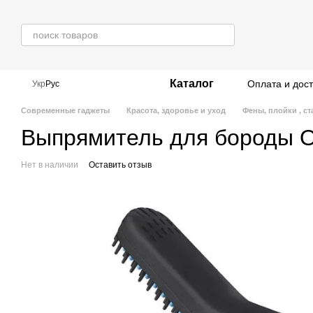
Перейти к основному контенту
Каталог
Оплата и дос
Укр
Рус
Современные гаджеты
Красота, здоровье и уход
Фены, плойки , с
Выпрямитель для бороды O
Нет в наличии
Оставить отзыв