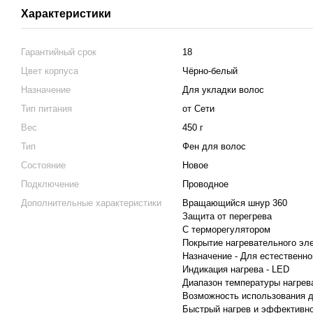
Характеристики
Гарантийный срок
18
Цвет корпуса
Чёрно-белый
Назначение
Для укладки волос
Тип питания
от Сети
Вес
450 г
Тип
Фен для волос
Состояние
Новое
Подключение
Проводное
Дополнительные характеристики
Вращающийся шнур 360
Защита от перегрева
С терморегулятором
Покрытие нагревательного эл
Назначение - Для естественн
Индикация нагрева - LED
Диапазон температуры нагрева
Возможность использования д
Быстрый нагрев и эффективн