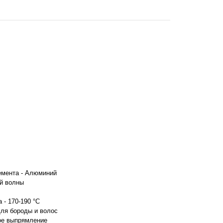
емента - Алюминий
ой волны
 - 170-190 °С
ля бороды и волос
ое выпрямление