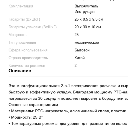
Комплектация
Выпрямитель
Инструкция
Габариты (ВхШхГ)
26 х 8.5 х 9.5 см
Габариты упаковки (ВхШхГ)
20 х 30 х 10 см
Мощность
25
Тип управления
механическое
Сфера использования
Бытовой
Страна производитель
Китай
Количество режимов
2
Описание
Эта многофункциональная 2-в-1 электрическая расческа и вы
быструю и эффективную укладку. Благодаря мощному PTC-на
нагревается за 30 секунд и позволяет выровнять бороду или во
Основные характеристики:
• Материалы: PTC-нагреватель, алюминиевый сплав, пластик
• Мощность: 25 Вт
• Температурные режимы: два уровня для разных типов волос