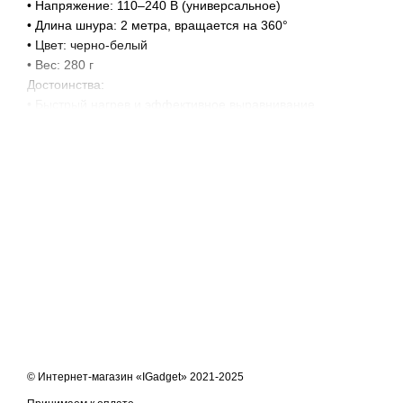
• Напряжение: 110–240 В (универсальное)
• Длина шнура: 2 метра, вращается на 360°
• Цвет: черно-белый
• Вес: 280 г
Достоинства:
• Быстрый нагрев и эффективное выравнивание
• Два температурных режима для разных типов волос
• Универсальное напряжение для использования в путешестви
• Эргономичный дизайн и вращающийся шнур для удобства и
• Возможность использования для бороды и волос
© Интернет-магазин «IGadget» 2021-2025