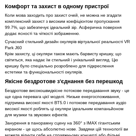
Комфорт та захист в одному пристрої
Коли мова заходить про захист очей, не можна не згадати
комплексний захист з високим коефіцієнтом пропускання
99.7%, що забезпечує ідеальний зір. Асферична поверхня
додає ясності та чіткості зображенню.
Сучасний стильний дизайн окулярів віртуальної реальності VR
Park J60
Крім захисту, ці окуляри також мають барвисту кришку, що
світиться, яка надає їм стильний і унікальний вигляд. Цю
кришку було спеціально розроблено для підкреслення
естетики та функціональності окулярів.
Якісне бездротове з'єднання без перешкод
Бездротове високошвидкісне потокове передавання звуку - це
ще одна перевага цієї моделі. Низьке енергоспоживання,
підтримка високої якості BT5.0 і потокове передавання аудіо
високої якості роблять ці окуляри ідеальним компаньйоном
для музики та звукових ефектів.
Занурення в панорамну сцену на 360° з IMAX гігантським
екраном - це щось абсолютно нове. Завдяки цій технології ви
можете відчути себе на справжньому концерті або фільмі,