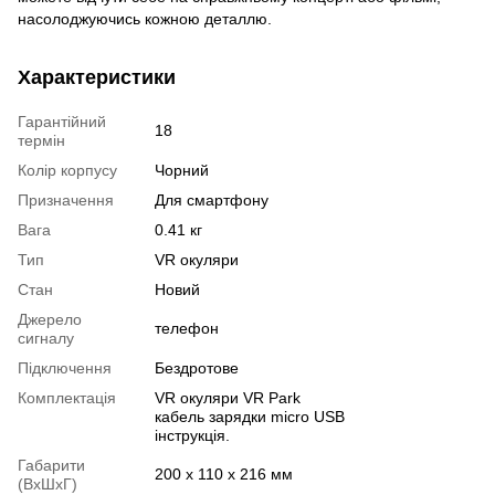
насолоджуючись кожною деталлю.
Характеристики
Гарантійний
18
термін
Колір корпусу
Чорний
Призначення
Для смартфону
Вага
0.41 кг
Тип
VR окуляри
Стан
Новий
Джерело
телефон
сигналу
Підключення
Бездротове
Комплектація
VR окуляри VR Park
кабель зарядки micro USB
інструкція.
Габарити
200 х 110 х 216 мм
(ВхШхГ)