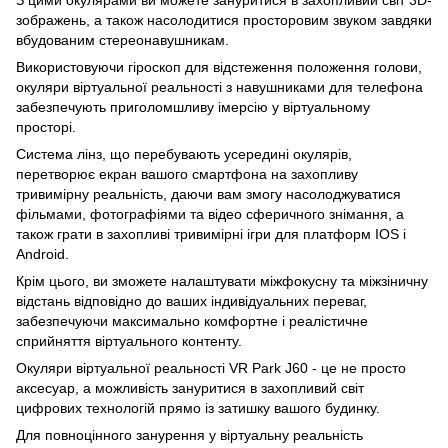
З цими окулярами ви можете зануритися в захопливий світ 3D-
зображень, а також насолодитися просторовим звуком завдяки
вбудованим стереонавушникам.
Використовуючи гіроскоп для відстеження положення голови,
окуляри віртуальної реальності з навушниками для телефона
забезпечують приголомшливу імерсію у віртуальному
просторі.
Система лінз, що перебувають усередині окулярів,
перетворює екран вашого смартфона на захопливу
тривимірну реальність, даючи вам змогу насолоджуватися
фільмами, фотографіями та відео сферичного знімання, а
також грати в захопливі тривимірні ігри для платформ IOS і
Android.
Крім цього, ви зможете налаштувати міжфокусну та міжзіничну
відстань відповідно до ваших індивідуальних переваг,
забезпечуючи максимально комфортне і реалістичне
сприйняття віртуального контенту.
Окуляри віртуальної реальності VR Park J60 - це не просто
аксесуар, а можливість зануритися в захопливий світ
цифрових технологій прямо із затишку вашого будинку.
Для повноцінного занурення у віртуальну реальність