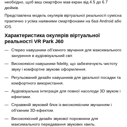
необхідно, щоб ваш смартфон мав екран від 4.5 до 6.7
дюймів.
Представлена модель окулярів віртуальної реальності сумісна
практично з усіма наявними смартфонами на базі Android або
iOS.
Характеристика окулярів віртуальної
реальності VR Park J60
Стерео навушники об'ємного звучання для максимального
занурення в аудіовізуальний світ.
Високоякісні навушники fidelity, що забезпечують чистоту
звуку і комфортне звукове оформлення.
Регульований дизайн навушників для ідеальної посадки та
комфортного використання.
Аудіовізуальна інтеграція для повної насолоди 3D звуком і
ефектами.
Справжній звуковий блок із високоякісним звучанням і
об'ємним 3D-ефектом.
Високоякісний дизайн звукової порожнини для
максимального передавання звукових хвиль.