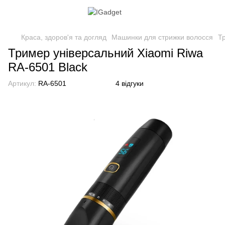
Краса, здоров'я та догляд
Машинки для стрижки волосся
Т
Тример універсальний Xiaomi Riwa
RA-6501 Black
Артикул:
RA-6501
4 відгуки