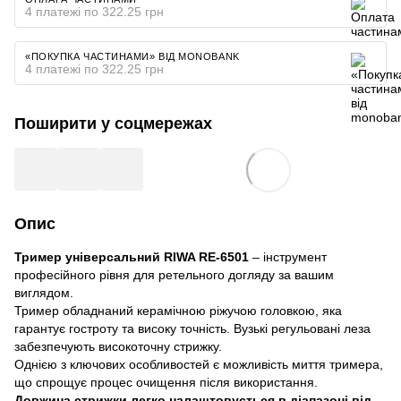
4 платежі по 322.25 грн
«ПОКУПКА ЧАСТИНАМИ» ВІД MONOBANK
4 платежі по 322.25 грн
Поширити у соцмережах
Опис
Тример універсальний RIWA RE-6501
– інструмент
професійного рівня для ретельного догляду за вашим
виглядом.
Тример обладнаний керамічною ріжучою головкою, яка
гарантує гостроту та високу точність. Вузькі регульовані леза
забезпечують високоточну стрижку.
Однією з ключових особливостей є можливість миття тримера,
що спрощує процес очищення після використання.
Довжина стрижки легко налаштовується в діапазоні від