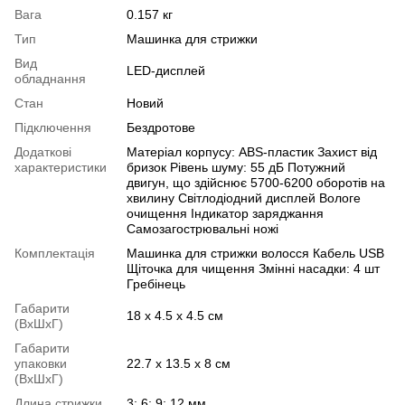
Вага
0.157 кг
Тип
Машинка для стрижки
Вид
LED-дисплей
обладнання
Стан
Новий
Підключення
Бездротове
Додаткові
Матеріал корпусу: АBS-пластик Захист від
характеристики
бризок Рівень шуму: 55 дБ Потужний
двигун, що здійснює 5700-6200 оборотів на
хвилину Світлодіодний дисплей Вологе
очищення Індикатор заряджання
Самозагострювальні ножі
Комплектація
Машинка для стрижки волосся Кабель USB
Щіточка для чищення Змінні насадки: 4 шт
Гребінець
Габарити
18 x 4.5 x 4.5 см
(ВхШхГ)
Габарити
упаковки
22.7 х 13.5 х 8 см
(ВхШхГ)
Длина стрижки
3; 6; 9; 12 мм