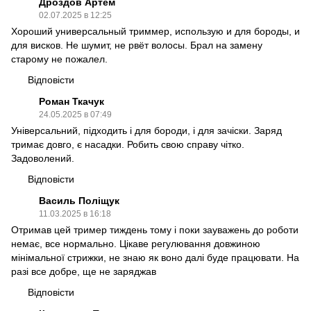
Дроздов Артем
02.07.2025 в 12:25
Хороший универсальный триммер, использую и для бороды, и
для висков. Не шумит, не рвёт волосы. Брал на замену
старому не пожалел.
Відповісти
Роман Ткачук
24.05.2025 в 07:49
Універсальний, підходить і для бороди, і для зачіски. Заряд
тримає довго, є насадки. Робить свою справу чітко.
Задоволений.
Відповісти
Василь Поліщук
11.03.2025 в 16:18
Отримав цей тример тиждень тому і поки зауважень до роботи
немає, все нормально. Цікаве регулювання довжиною
мінімальної стрижки, не знаю як воно далі буде працювати. На
разі все добре, ще не заряджав
Відповісти