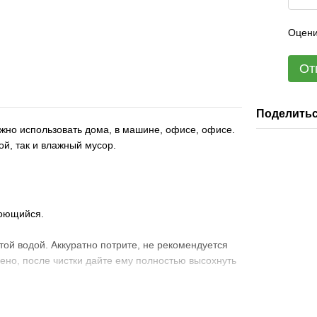
Оцени
От
Поделитьс
ожно использовать дома, в машине, офисе, офисе.
ой, так и влажный мусор.
моющийся.
той водой. Аккуратно потрите, не рекомендуется
дено, после чистки дайте ему полностью высохнуть