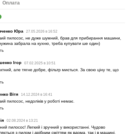
Оплата
6
нченко Юра
27.05.2026 в 16:52
ий пилосос, не дуже шумний, брав для прибирання машини,
ружина забрала на кухню, треба купувати ше один)
ть
шенко Ігор
07.02.2025 в 10:51
ктний, але тягне добре, фільтр миється. За свою ціну те, що
.
ть
енко Вітя
14.12.2024 в 16:41
ий пилосос, недоліків у роботі немає.
ть
лія
02.08.2024 в 13:21
нний пилосос! Легкий і зручний у використанні. Чудово
яється з пилом і дрібним сміттям як вдома, так і в машині.