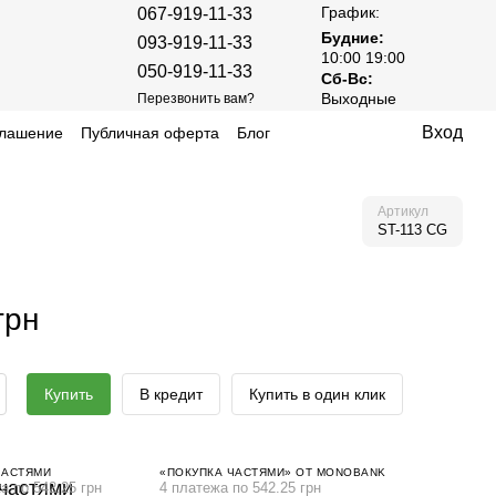
График:
067-919-11-33
Будние:
093-919-11-33
10:00 19:00
050-919-11-33
Сб-Вс:
Выходные
Перезвонить вам?
Вход
глашение
Публичная оферта
Блог
Артикул
ST-113 CG
грн
Купить
В кредит
Купить в один клик
ЧАСТЯМИ
«ПОКУПКА ЧАСТЯМИ» ОТ MONOBANK
а по 542.25 грн
4 платежа по 542.25 грн