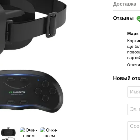
Доставка
Отзывы
Марк
Картин
ще бі
повоз
вартий
Ответи
Новый отз