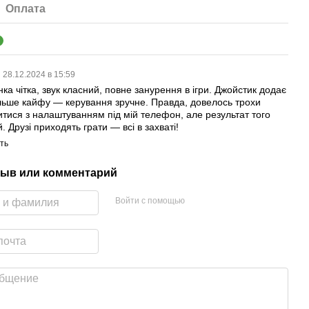
Оплата
1
28.12.2024 в 15:59
ка чітка, звук класний, повне занурення в ігри. Джойстик додає
льше кайфу — керування зручне. Правда, довелось трохи
итися з налаштуванням під мій телефон, але результат того
. Друзі приходять грати — всі в захваті!
ть
ыв или комментарий
Войти с помощью