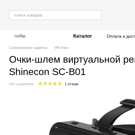
Перейти к основному контенту
Каталог
Оплата и дос
Укр
Рус
Современные гаджеты
VR Очки
Очки-шлем виртуальной ре
Shinecon SC-B01
Нет в наличии
1 отзыв