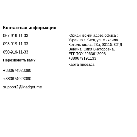
Контактная информация
067-919-11-33
Юридический адрес офиса :
Украина г. Киев, ул. Михаила
093-919-11-33
Котельникова 23а, 03115. СПД
Венина Юлия Викторовна,
050-919-11-33
ЕГРПОУ 2963612008
+380679191133
Перезвонить вам?
Карта проезда
+380674923080
+380674923080
support2@igadget.me