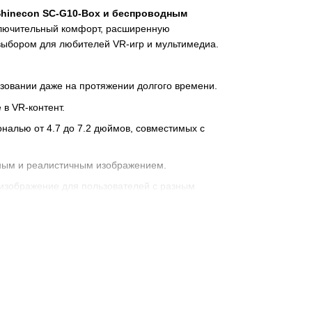
Shinecon SC-G10-Box и беспроводным
ключительный комфорт, расширенную
выбором для любителей VR-игр и мультимедиа.
льзовании даже на протяжении долгого времени.
в VR-контент.
налью от 4.7 до 7.2 дюймов, совместимых с
ным и реалистичным изображением.
 изображение для пользователей с разным
е играми.
 с радиусом действия до 10 метров.
Windows.
 двух батареек AAA.