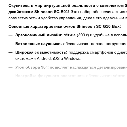
Окунитесь в мир виртуальной реальности с комплектом 
джойстиком Shinecon SC-B01!
Этот набор обеспечивает ис
совместимость и удобство управления, делая его идеальным 
Основные характеристики очков Shinecon SC-G10-Box:
Эргономичный дизайн:
лёгкие (300 г) и удобные в испо
Встроенные наушники:
обеспечивают полное погружение 
Широкая совместимость:
поддержка смартфонов с диаго
системами Android, iOS и Windows.
Угол обзора 90°:
позволяет наслаждаться детализирован
Настройка фокусного расстояния:
обеспечивает чёткое
зрением.
Особенности джойстика Shinecon SC-B01:
360° джойстик:
обеспечивает точное и удобное управлени
Беспроводное соединение:
работает через Bluetooth 3.0
Совместимость:
поддерживает iOS 11.0+, Android 6.0+ и 
Долгое время работы:
до 40 часов автономной работы от