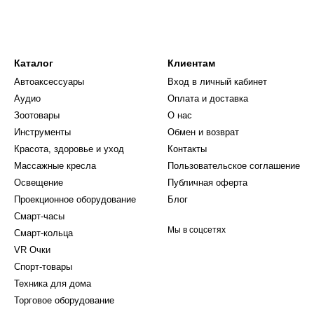
ь как мышь, для управления музыкой, камерой или
Каталог
Клиентам
н очков и джойстика обеспечивает комфорт даже во
Автоаксессуары
Вход в личный кабинет
Аудио
Оплата и доставка
 фильмов, управления смартфоном и другого
Зоотовары
О нас
Инструменты
Обмен и возврат
рм и устройств.
Красота, здоровье и уход
Контакты
Массажные кресла
Пользовательское соглашение
ooth без сложных настроек.
Освещение
Публичная оферта
сте с Shinecon SC-G10-Box и Shinecon SC-B01!
Проекционное оборудование
Блог
Смарт-часы
Мы в соцсетях
Смарт-кольца
VR Очки
Спорт-товары
Техника для дома
Торговое оборудование