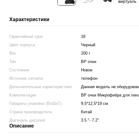
Характеристики
Гарантийный срок
18
Цвет корпуса
Черный
Вес
200 г
Тип
ВР очки
Состояние
Новое
Источник сигнала
телефон
Дополнительные характеристики
Данная модель не оборудован
Комплектация
ВР очки Микрофибра для линз
Габариты упаковки (ВхШхГ)
9,5*12,5*19 см
Страна производитель
Китай
Діагональ дисплея
3.5 "- 7.2"
Описание