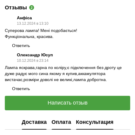
Отзывы
2
Анфіса
13.12.2024 в 13:10
Суперова лампа! Мені подобається!
Функціональна, красива.
Ответить
Олександр Юсуп
10.12.2024 в 23:14
Лампа яскрава,гарна по коліру,є підключення без дроту це
дуже радує мого сина якому я купив,аккамулятора
вистачає,розміри доволі не великі,лампа добротна.
Ответить
Написать отзыв
Доставка
Оплата
Консультация