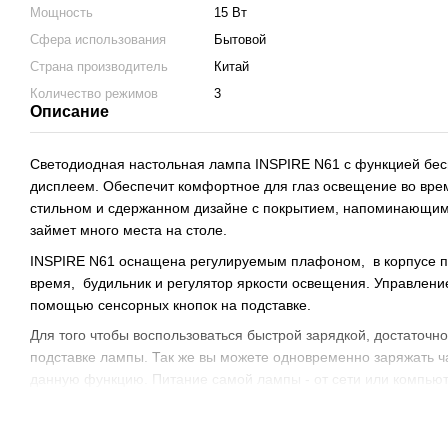
Мощность
15 Вт
Сфера использования
Бытовой
Страна производитель
Китай
Количество режимов
3
Описание
Светодиодная настольная лампа INSPIRE N61 с функцией бес
дисплеем. Обеспечит комфортное для глаз освещение во вре
стильном и сдержанном дизайне с покрытием, напоминающим 
займет много места на столе.
INSPIRE N61 оснащена регулируемым плафоном, в корпусе пр
время, будильник и регулятор яркости освещения. Управлени
помощью сенсорных кнопок на подставке.
Для того чтобы воспользоваться быстрой зарядкой, достаточн
подставке лампы. Так же вы можете одновременно заряжать 
данную функцию. Питание самой лампы - от сети или компьют