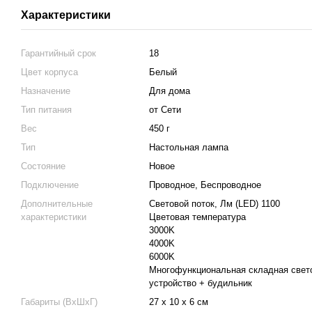
Характеристики
Гарантийный срок
18
Цвет корпуса
Белый
Назначение
Для дома
Тип питания
от Сети
Вес
450 г
Тип
Настольная лампа
Состояние
Новое
Подключение
Проводное, Беспроводное
Дополнительные
Световой поток, Лм (LED) 1100
характеристики
Цветовая температура
3000K
4000K
6000K
Многофункциональная складная свет
устройство + будильник
Габариты (ВхШхГ)
27 х 10 х 6 см