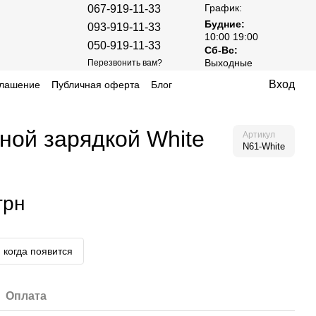
График:
067-919-11-33
Будние:
093-919-11-33
10:00 19:00
050-919-11-33
Сб-Вс:
Выходные
Перезвонить вам?
Вход
глашение
Публичная оферта
Блог
ной зарядкой White
Артикул
N61-White
грн
 когда появится
Оплата