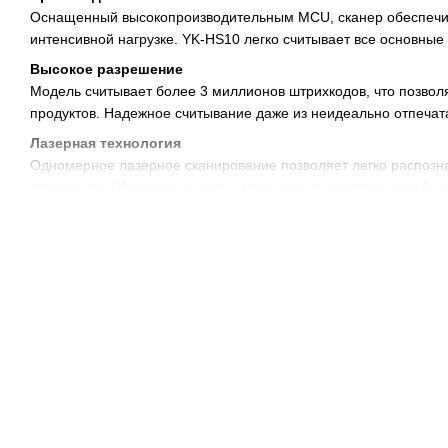
Оснащенный высокопроизводительным MCU, сканер обеспечив
интенсивной нагрузке. YK-HS10 легко считывает все основны
Высокое разрешение
Модель считывает более 3 миллионов штрихкодов, что позвол
продуктов. Надежное считывание даже из неидеально отпечат
Лазерная технология
Одномерное лазерное сканирование позволяет легко распозна
материалов. Чувствительность и точность делают процесс бы
Режимы работы
Сканер поддерживает ручной и стационарный режим считывания
мобильном, так и в фиксированном варианте – в зависимости 
Если вы ищете надежный 1D сканер для ежедневного использ
вашего бизнеса.