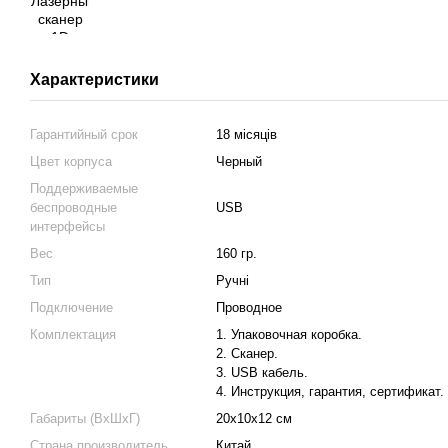
Характеристики
Гарантийный срок
18 місяців
Цвет корпуса
Черный
Поддерживаемые
беспроводные
USB
интерфейсы
Вес
160 гр.
Тип
Ручні
Подключение
Проводное
Комплектация
1. Упаковочная коробка.
2. Сканер.
3. USB кабель.
4. Инструкция, гарантия, сертификат.
Габариты (ВхШхГ)
20х10х12 см
Страна производитель
Китай