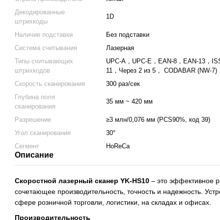
Декодированные
1D
штрихкоды
Наличие подставки
Без подставки
Система считывания
Лазерная
Типы считывающих
UPC-A，UPC-E，EAN-8，EAN-13，I
штрихкодов
11，Через 2 из 5， CODABAR (NW-7)
Скорость сканирования
300 раз/сек
Глубина поля
35 мм ~ 420 мм
сканирования
Разрешение
≥3 млн/0,076 мм (PCS90%, код 39)
Угол сканирования
30°
Сегмент
HoReCa
Описание
Скоростной лазерный сканер YK-HS10
– это эффективное р
сочетающее производительность, точность и надежность. Устр
сфере розничной торговли, логистики, на складах и офисах.
Производительность