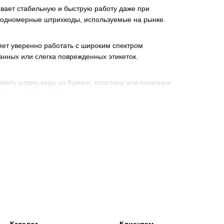
ает стабильную и быструю работу даже при
е одномерные штрихкоды, используемые на рынке.
яет уверенно работать с широким спектром
анных или слегка поврежденных этикеток.
вать штрих-коды из бумаги, пластика или печатных
стрым и бесперебойным.
. Это позволяет использовать его как в
от потребностей рабочего процесса.
ования, YK-HS10 станет отличным выбором для