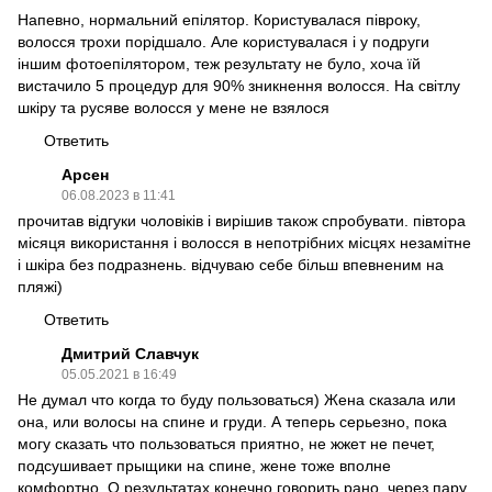
Напевно, нормальний епілятор. Користувалася півроку,
волосся трохи порідшало. Але користувалася і у подруги
іншим фотоепілятором, теж результату не було, хоча їй
вистачило 5 процедур для 90% зникнення волосся. На світлу
шкіру та русяве волосся у мене не взялося
Ответить
Арсен
06.08.2023 в 11:41
прочитав відгуки чоловіків і вирішив також спробувати. півтора
місяця використання і волосся в непотрібних місцях незамітне
і шкіра без подразнень. відчуваю себе більш впевненим на
пляжі)
Ответить
Дмитрий Славчук
05.05.2021 в 16:49
Не думал что когда то буду пользоваться) Жена сказала или
она, или волосы на спине и груди. А теперь серьезно, пока
могу сказать что пользоваться приятно, не жжет не печет,
подсушивает прыщики на спине, жене тоже вполне
комфортно. О результатах конечно говорить рано, через пару