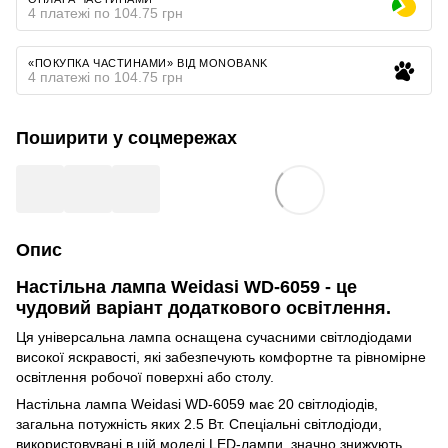
4 платежі по 104.75 грн
«ПОКУПКА ЧАСТИНАМИ» ВІД MONOBANK
4 платежі по 104.75 грн
Поширити у соцмережах
Опис
Настільна лампа Weidasi WD-6059 - це
чудовий варіант додаткового освітлення.
Ця універсальна лампа оснащена сучасними світлодіодами
високої яскравості, які забезпечують комфортне та рівномірне
освітлення робочої поверхні або столу.
Настільна лампа Weidasi WD-6059 має 20 світлодіодів,
загальна потужність яких 2.5 Вт. Спеціальні світлодіоди,
використовувані в цій моделі LED-лампи, значно знижують