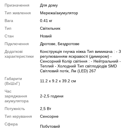
Призначення
Для дому
Тип живлення
Мережа/акумулятор
Вага
0.41 кг
Тип
Світильник
Стан
Новий
Підключення
Дротове, Бездротове
Додаткові
Конструкція гнучка ніжка Тип вимикача : - З
характеристики
регулюванням яскравості (димером) -
Сенсорний Колір світіння : - Нейтральний -
Теплий - Холодний Тип світлодіодів SMD
Світловий потік, Лм (LED) 267
Габарити
11.2 х 9.2 х 39.2 см
(ВхШхГ)
Час
заряджання
2-2,5 години
акумулятора
Потужність
2,5 Вт
Тип керування
Сенсорне
Сфера
Побутовий