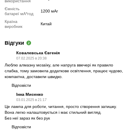
використання
Ємність
1200 мАг
батареї мА*год
Країна
Китай
виробник
Відгуки
2
Ковалевська Євгенія
07.02.2025 в 20:38
Люблю алмазну мозаїку, але напруга ввечері як правило
слабка, тому замовила додаткове освітлення, працює чудово,
компактна, доставили швидко.
Відповісти
Інна Мисенко
03.01.2025 в 21:17
Це лампа для роботи, читання, просто створення затишку.
Вона легко налаштовується і має стильний вигляд.
Без неї зараз як без рук
Відповісти