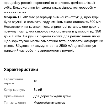
процесів у ротовій порожнині та сприяють демінералізації
зубів. Використання іригатора також відновлює кровообіг у
тканинах ясен.
Модель HF-9Р
має резервуар знімної конструкції, щоб туди
було зручніше наливати воду, ємність якого становить 300 мл.
Незважаючи на компактність, в іригаторі встановлено досить
потужну помпу, яка створює тиск струменя в діапазоні від 350
до 760 кПа. На ручці є окрема кнопка для регулювання тиску,
щоб користувачі могли самостійно встановлювати комфортний
рівень. Вбудований акумулятор на 2500 мАгод забезпечує
тривалий час роботи в автономному режимі.
Характеристики
Гарантійний
18
термін
Колір корпусу
Білий
Призначення
Для дорослих/для дітей
Тип живлення
Мережа/акумулятор