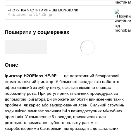
«ПОКУПКА ЧАСТИНАМИ» ВІД MONOBANK
4 платежі по 317.25 грн
Поширити у соцмережах
Опис
Іригатор H2OFloss HF-9Р
— це портативний бездротовий
стоматологічний іригатор. У більшості випадків він набагато
ефективніший за зубну нитку, оскільки відмінно очищає
порожнину рота. При регулярних гігієнічних процедурах за
допомогою іригатора Ви зможете запобігти виникненню таких
проблем, як карієс або захворювання ясен. Сильний струмінь
води якісно вимиває залишки їжі з важкодоступних міжзубних
проміжків. У комплекті є 5 насадок, призначених для
ретельного вимивання зубного нальоту разом із
хвороботворними бактеріями, які призводять до запальних