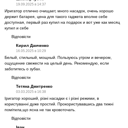
19.09.2025 в 14:37
Иригатор отлично очищает, много насадок, очень хорошо
держит батарея, цена для такого гаджета вполне себе
доступная, первый раз купил на подарок и вот уже как месяц
купил и себе
Відповісти
Кирил Данченко
16.05.2025 в 10:29
Белый, стильный, мощный. Пользуюсь утром и вечером,
ощущение свежести на целый день. Рекомендую, если
заботитесь о зубах.
Відповісти
Тетяна Дмитренко
03.03.2025 в 16:38
Іригатор хороший, різні насадки є і різні режими, в
користуванні дуже простий. Прокористувавшись два тижні
помітила,що ясна не так кровоточать.
Відповісти
Іван