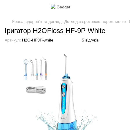
Краса, здоров'я та догляд
Догляд за ротовою порожниною
Іригатор H2OFloss HF-9Р White
Артикул:
H2O-HF9Р-white
5 відгуків