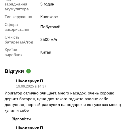
заряджання
5 годин
акумулятора
Тип керування
Кнопкове
Сфера
Побутовий
використання
Ємність
2500 мАг
батареї мА*год
Країна
Китай
виробник
Відгуки
5
Школярчук П.
19.09.2025 в 14:37
Иригатор отлично очищает, много насадок, очень хорошо
держит батарея, цена для такого гаджета вполне себе
доступная, первый раз купил на подарок и вот уже как месяц
купил и себе
Відповісти
Школярчук П.