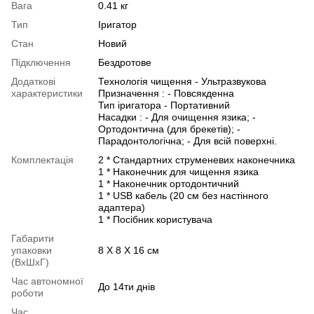
Вага
0.41 кг
Тип
Іригатор
Стан
Новий
Підключення
Бездротове
Додаткові
Технологія чищення - Ультразвукова
характеристики
Призначення : - Повсякденна
Тип іригатора - Портативний
Насадки : - Для очищення язика; -
Ортодонтична (для брекетів); -
Парадонтологічна; - Для всій поверхні.
Комплектація
2 * Стандартних струменевих наконечника
1 * Наконечник для чищення язика
1 * Наконечник ортодонтичний
1 * USB кабель (20 см без настінного
адаптера)
1 * Посібник користувача
Габарити
упаковки
8 X 8 X 16 см
(ВхШхГ)
Час автономної
До 14ти днів
роботи
Час