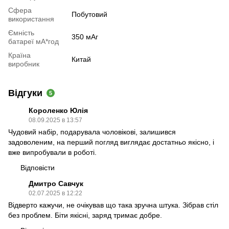
Сфера
Побутовий
використання
Ємність
350 мАг
батареї мА*год
Країна
Китай
виробник
Відгуки
5
Короленко Юлія
08.09.2025 в 13:57
Чудовий набір, подарувала чоловікові, залишився
задоволеним, на перший погляд виглядає достатньо якісно, і
вже випробували в роботі.
Відповісти
Дмитро Савчук
02.07.2025 в 12:22
Відверто кажучи, не очікував що така зручна штука. Зібрав стіл
без проблем. Біти якісні, заряд тримає добре.