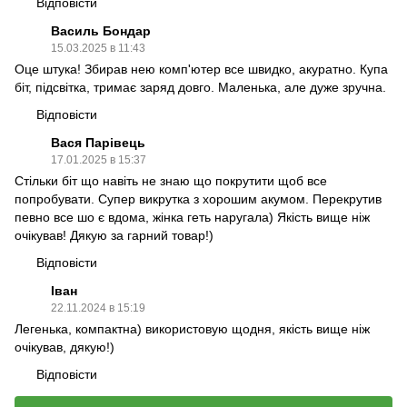
Відповісти
Василь Бондар
15.03.2025 в 11:43
Оце штука! Збирав нею комп'ютер все швидко, акуратно. Купа
біт, підсвітка, тримає заряд довго. Маленька, але дуже зручна.
Відповісти
Вася Парівець
17.01.2025 в 15:37
Стільки біт що навіть не знаю що покрутити щоб все
попробувати. Супер викрутка з хорошим акумом. Перекрутив
певно все шо є вдома, жінка геть наругала) Якість вище ніж
очікував! Дякую за гарний товар!)
Відповісти
Іван
22.11.2024 в 15:19
Легенька, компактна) використовую щодня, якість вище ніж
очікував, дякую!)
Відповісти