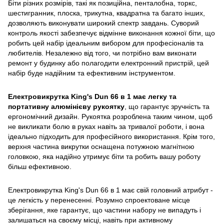
Біти різних розмірів, такі як позиційна, пенталобна, торкс,
шестигранник, плоска, трикутна, квадратна та багато інших,
дозволяють виконувати широкий спектр завдань. Суворий
контроль якості забезпечує відмінне виконання кожної біти, що
робить цей набір ідеальним вибором для професіоналів та
любителів. Незалежно від того, чи потрібно вам виконати
ремонт у будинку або полагодити електронний пристрій, цей
набір буде надійним та ефективним інструментом.
Електровикрутка King's Dun 66 в 1 має легку та
портативну алюмінієву рукоятку
, що гарантує зручність та
ергономічний дизайн. Рукоятка розроблена таким чином, щоб
не викликати болю в руках навіть за тривалої роботи, і вона
ідеально підходить для професійного використання. Крім того,
верхня частина викрутки оснащена потужною магнітною
головкою, яка надійно утримує біти та робить вашу роботу
більш ефективною.
Електровикрутка King's Dun 66 в 1 має свій головний атрибут -
це легкість у перенесенні. Розумно спроектоване місце
зберігання, яке гарантує, що частини набору не випадуть і
залишаться на своєму місці, навіть при активному