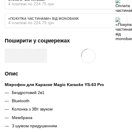
4 платежі по 224.75 грн
«ПОКУПКА ЧАСТИНАМИ» ВІД MONOBANK
4 платежі по 224.75 грн
Поширити у соцмережах
Опис
Мікрофон для Караоке Magic Karaoke YS-63 Pro
Бездротовий 2в1
Bluetooth
Колонка з 3Вт звуком
Мембрана
З шумом придушенням