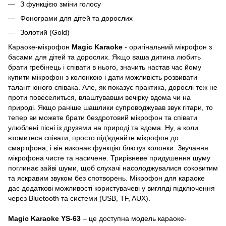
З функцією зміни голосу
Фонограми для дітей та дорослих
Золотий (Gold)
Караоке-мікрофон
Magic Karaoke
- оригінальний мікрофон з
басами для дітей та дорослих. Якщо ваша дитина любить
брати гребінець і співати в нього, значить настав час йому
купити мікрофон з колонкою і дати можливість розвивати
талант юного співака. Але, як показує практика, дорослі теж не
проти повеселиться, влаштувавши вечірку вдома чи на
природі. Якщо раніше шашлики супроводжував звук гітари, то
тепер ви можете брати бездротовий мікрофон та співати
улюблені пісні із друзями на природі та вдома. Ну, а коли
втомитеся співати, просто під'єднайте мікрофон до
смартфона, і він виконає функцію блютуз колонки. Звучання
мікрофона чисте та насичене. Трирівневе придушення шуму
поглинає зайві шуми, щоб слухачі насолоджувалися соковитим
та яскравим звуком без спотворень. Мікрофон для караоке
дає додаткові можливості користувачеві у вигляді підключення
через Bluetooth та системи (USB, TF, AUX).
Magic Karaoke YS-63
– це доступна модель караоке-