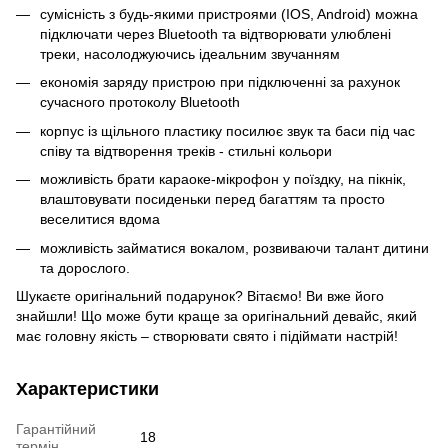
сумісність з будь-якими пристроями (IOS, Android) можна
підключати через Bluetooth та відтворювати улюблені
треки, насолоджуючись ідеальним звучанням
економія заряду пристрою при підключенні за рахунок
сучасного протоколу Bluetooth
корпус із щільного пластику посилює звук та баси під час
співу та відтворення треків - стильні кольори
можливість брати караоке-мікрофон у поїздку, на пікнік,
влаштовувати посиденьки перед багаттям та просто
веселитися вдома
можливість займатися вокалом, розвиваючи талант дитини
та дорослого.
Шукаєте оригінальний подарунок? Вітаємо! Ви вже його
знайшли! Що може бути краще за оригінальний девайс, який
має головну якість – створювати свято і підіймати настрій!
Характеристики
Гарантійний
18
термін