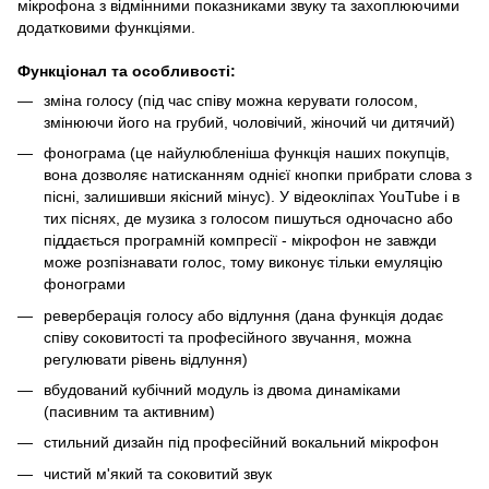
мікрофона з відмінними показниками звуку та захоплюючими
додатковими функціями.
Функціонал та особливості:
зміна голосу (під час співу можна керувати голосом,
змінюючи його на грубий, чоловічий, жіночий чи дитячий)
фонограма (це найулюбленіша функція наших покупців,
вона дозволяє натисканням однієї кнопки прибрати слова з
пісні, залишивши якісний мінус). У відеокліпах YouTube і в
тих піснях, де музика з голосом пишуться одночасно або
піддається програмній компресії - мікрофон не завжди
може розпізнавати голос, тому виконує тільки емуляцію
фонограми
реверберація голосу або відлуння (дана функція додає
співу соковитості та професійного звучання, можна
регулювати рівень відлуння)
вбудований кубічний модуль із двома динаміками
(пасивним та активним)
стильний дизайн під професійний вокальний мікрофон
чистий м'який та соковитий звук