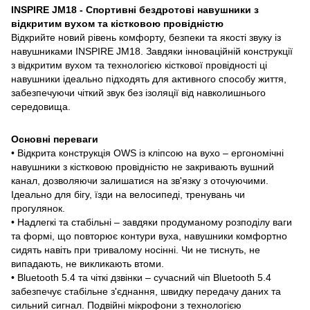
INSPIRE JM18 - Спортивні бездротові навушники з
відкритим вухом та кістковою провідністю
Відкрийте новий рівень комфорту, безпеки та якості звуку із
навушниками INSPIRE JM18. Завдяки інноваційній конструкції
з відкритим вухом та технологією кісткової провідності ці
навушники ідеально підходять для активного способу життя,
забезпечуючи чіткий звук без ізоляції від навколишнього
середовища.
Основні переваги
• Відкрита конструкція OWS із кліпсою на вухо – ергономічні
навушники з кістковою провідністю не закривають вушний
канал, дозволяючи залишатися на зв'язку з оточуючими.
Ідеально для бігу, їзди на велосипеді, тренувань чи
прогулянок.
• Надлегкі та стабільні – завдяки продуманому розподілу ваги
та формі, що повторює контури вуха, навушники комфортно
сидять навіть при тривалому носінні. Чи не тиснуть, не
випадають, не викликають втоми.
• Bluetooth 5.4 та чіткі дзвінки – сучасний чіп Bluetooth 5.4
забезпечує стабільне з'єднання, швидку передачу даних та
сильний сигнал. Подвійні мікрофони з технологією