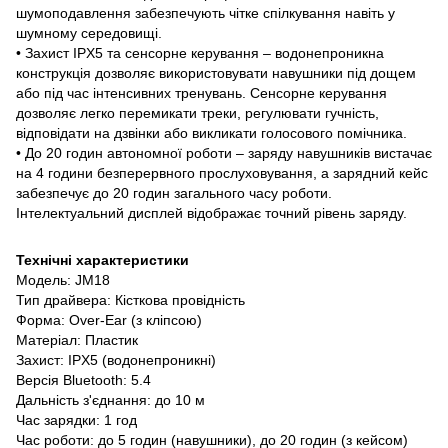
шумоподавлення забезпечують чітке спілкування навіть у
шумному середовищі.
• Захист IPX5 та сенсорне керування – водонепроникна
конструкція дозволяє використовувати навушники під дощем
або під час інтенсивних тренувань. Сенсорне керування
дозволяє легко перемикати треки, регулювати гучність,
відповідати на дзвінки або викликати голосового помічника.
• До 20 годин автономної роботи – заряду навушників вистачає
на 4 години безперервного прослуховування, а зарядний кейс
забезпечує до 20 годин загального часу роботи.
Інтелектуальний дисплей відображає точний рівень заряду.
Технічні характеристики
Модель: JM18
Тип драйвера: Кісткова провідність
Форма: Over-Ear (з кліпсою)
Матеріал: Пластик
Захист: IPX5 (водонепроникні)
Версія Bluetooth: 5.4
Дальність з'єднання: до 10 м
Час зарядки: 1 год
Час роботи: до 5 годин (навушники), до 20 годин (з кейсом)