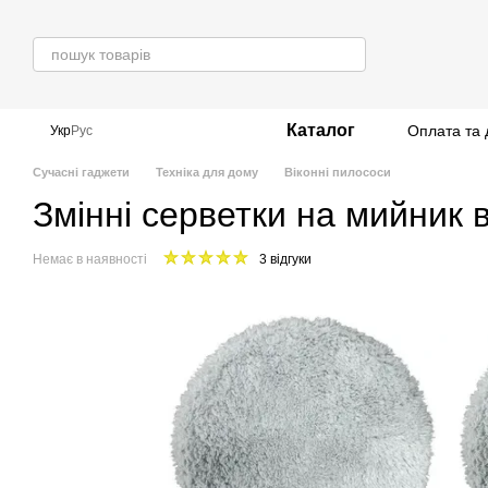
Перейти до основного контенту
Каталог
Оплата та 
Укр
Рус
Сучасні гаджети
Техніка для дому
Віконні пилососи
Змінні серветки на мийник ві
Немає в наявності
3 відгуки