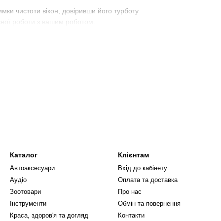
мки чистоти вікон, довіривши його турботу
ної роботи з вашим роботом.
Каталог
Клієнтам
Автоаксесуари
Вхід до кабінету
Аудіо
Оплата та доставка
Зоотовари
Про нас
Інструменти
Обмін та повернення
Краса, здоров'я та догляд
Контакти