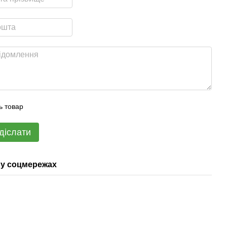
ь товар
діслати
у соцмережах