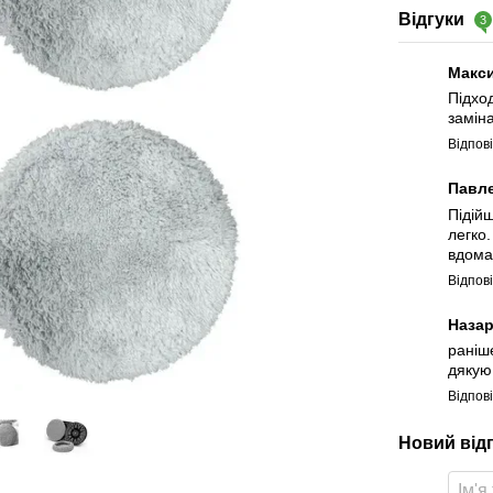
Відгуки
3
Макс
Підход
заміна
Відпов
Павл
Підій
легко
вдома
Відпов
Наза
раніш
дякую 
Відпов
Новий від