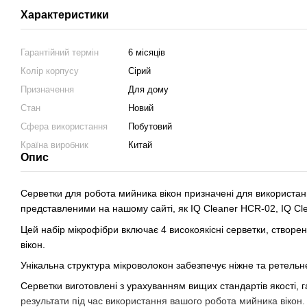
Характеристики
Гарантійний термін
6 місяців
Колір корпусу
Сірий
Призначення
Для дому
Стан
Новий
Сфера використання
Побутовий
Країна виробник
Китай
Опис
Серветки для робота мийника вікон призначені для використа
представленими на нашому сайті, як IQ Cleaner HCR-02, IQ Cl
Цей набір мікрофібри включає 4 високоякісні серветки, створе
вікон.
Унікальна структура мікроволокон забезпечує ніжне та ретельн
Серветки виготовлені з урахуванням вищих стандартів якості, 
результати під час використання вашого робота мийника вікон.