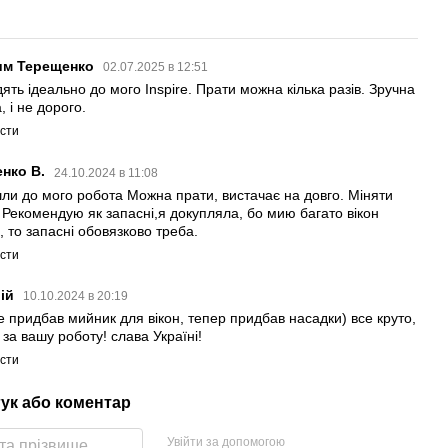
им Терещенко
02.07.2025 в 12:51
ять ідеально до мого Inspire. Прати можна кілька разів. Зручна
, і не дорого.
істи
енко В.
24.10.2024 в 11:08
шли до мого робота Можна прати, вистачає на довго. Міняти
. Рекомендую як запасні,я докупляла, бо мию багато вікон
, то запасні обовязково треба.
істи
рій
10.10.2024 в 20:19
е придбав мийник для вікон, тепер придбав насадки) все круто,
за вашу роботу! слава Україні!
істи
гук або коментар
Увійти за допомогою