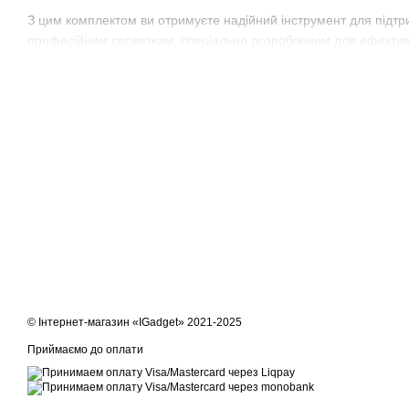
З цим комплектом ви отримуєте надійний інструмент для підтри
професійним серветкам, спеціально розробленим для ефектив
© Інтернет-магазин «IGadget» 2021-2025
Приймаємо до оплати