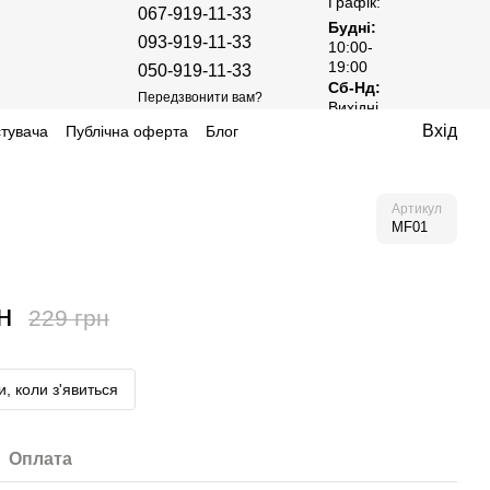
Графік:
067-919-11-33
Будні:
093-919-11-33
10:00-
19:00
050-919-11-33
Сб-Нд:
Передзвонити вам?
Вихідні
Вхід
стувача
Публічна оферта
Блог
Артикул
MF01
н
229 грн
, коли з'явиться
Оплата