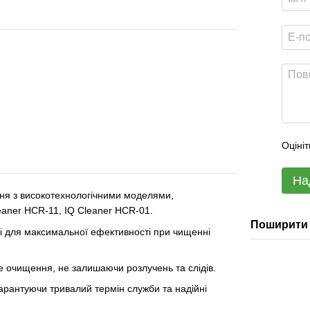
Оцініт
На
ння з високотехнологічними моделями,
eaner HCR-11, IQ Cleaner HCR-01.
Поширити 
ні для максимальної ефективності при чищенні
е очищення, не залишаючи розлучень та слідів.
гарантуючи тривалий термін служби та надійні