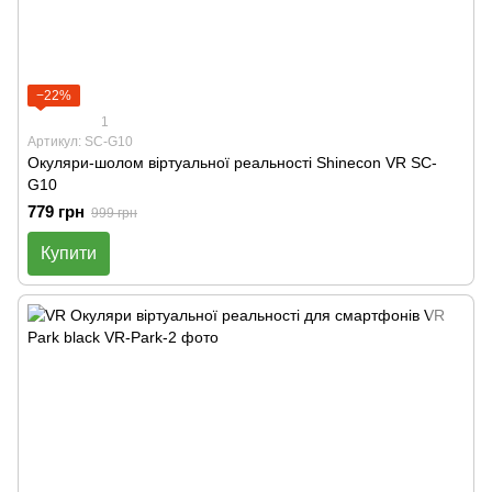
−22%
1
Артикул: SC-G10
Окуляри-шолом віртуальної реальності Shinecon VR SC-
G10
779 грн
999 грн
Купити