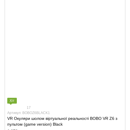
Хіт
17
Артикул: BOBOZ6BLACK1
VR Окуляри шолом віртуальної реальності BOBO VR Z6 з
пультом (game version) Black