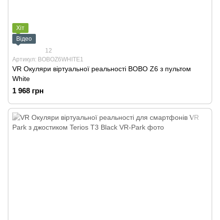
Хіт
Відео
12
Артикул: BOBOZ6WHITE1
VR Окуляри віртуальної реальності BOBO Z6 з пультом
White
1 968 грн