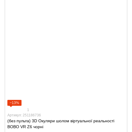
−13%
1
Артикул: 251186736
(без пульта) 3D Окуляри шолом віртуальної реальності
BOBO VR Z6 чорні