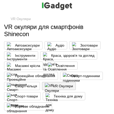
VR Окуляри
VR окуляри для смартфонів
Shinecon
Автоаксесуари
Аудіо
Зоотовари
Інструменти
Краса, здоров'я та догляд
Масажні крісла
Освітлення
Проекційне обладнання
Смарт-годинники
Смарт-кільця
VR Окуляри
Спорт-товари
Техніка для дому
Торгове обладнання