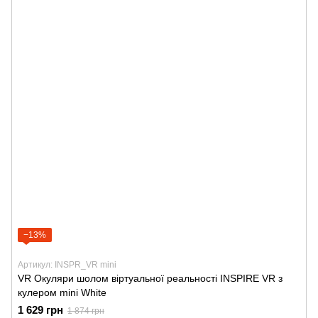
−13%
Артикул: INSPR_VR mini
VR Окуляри шолом віртуальної реальності INSPIRE VR з
кулером mini White
1 629 грн
1 874 грн