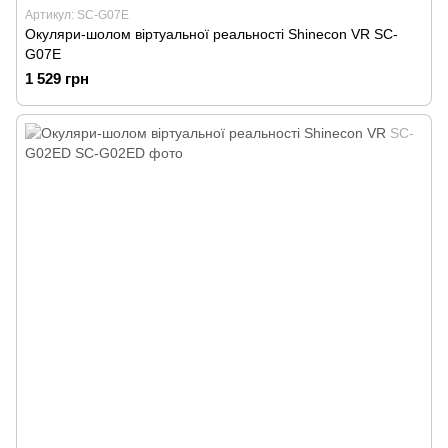
Артикул: SC-G07E
Окуляри-шолом віртуальної реальності Shinecon VR SC-
G07E
1 529 грн