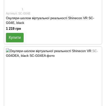
1
Артикул: SC-G04E
Окуляри-шолом віртуальної реальності Shinecon VR SC-
G04E, black
1 219 грн
Купити