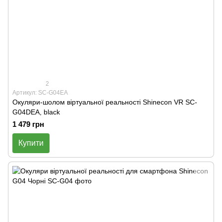
2
Артикул: SC-G04EA
Окуляри-шолом віртуальної реальності Shinecon VR SC-
G04DEA, black
1 479 грн
Купити