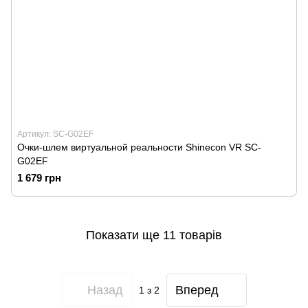
Артикул: SC-G02EF
Очки-шлем виртуальной реальности Shinecon VR SC-
G02EF
1 679 грн
Показати ще 11 товарів
Назад
Вперед
1
з 2