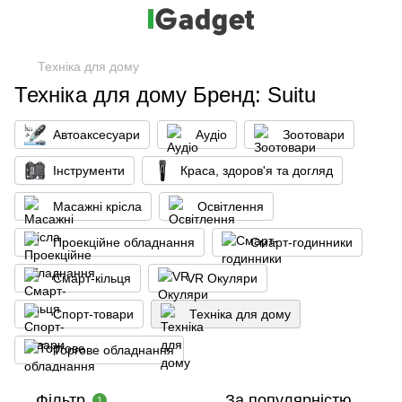
Техніка для дому
Техніка для дому Бренд: Suitu
Автоаксесуари
Аудіо
Зоотовари
Інструменти
Краса, здоров'я та догляд
Масажні крісла
Освітлення
Проекційне обладнання
Смарт-годинники
Смарт-кільця
VR Окуляри
Спорт-товари
Техніка для дому
Торгове обладнання
Фільтр
За популярністю
1