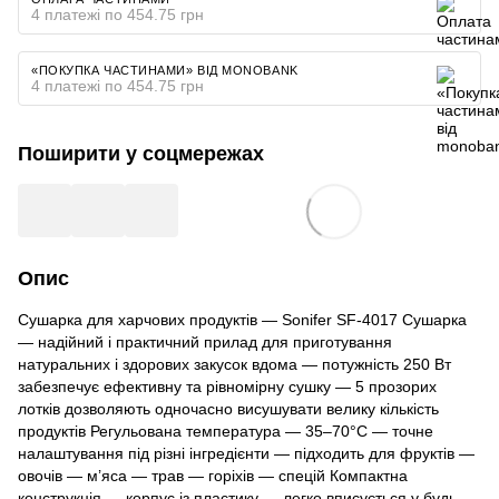
4 платежі по 454.75 грн
«ПОКУПКА ЧАСТИНАМИ» ВІД MONOBANK
4 платежі по 454.75 грн
Поширити у соцмережах
Опис
Сушарка для харчових продуктів — Sonifer SF-4017 Сушарка
— надійний і практичний прилад для приготування
натуральних і здорових закусок вдома — потужність 250 Вт
забезпечує ефективну та рівномірну сушку — 5 прозорих
лотків дозволяють одночасно висушувати велику кількість
продуктів Регульована температура — 35–70°C — точне
налаштування під різні інгредієнти — підходить для фруктів —
овочів — м’яса — трав — горіхів — спецій Компактна
конструкція — корпус із пластику — легко вписується у будь-