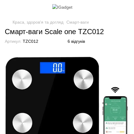
Краса, здоров'я та догляд
Смарт-ваги
Смарт-ваги Scale one TZC012
Артикул:
TZC012
6 відгуків