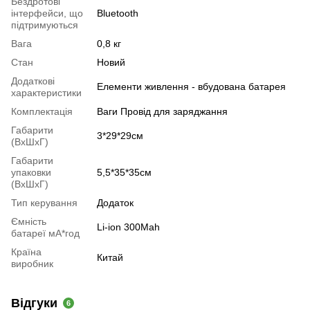
Бездротові
інтерфейси, що
Bluetooth
підтримуються
Вага
0,8 кг
Стан
Новий
Додаткові
Елементи живлення - вбудована батарея
характеристики
Комплектація
Ваги Провід для заряджання
Габарити
3*29*29см
(ВхШхГ)
Габарити
упаковки
5,5*35*35см
(ВхШхГ)
Тип керування
Додаток
Ємність
Li-ion 300Mah
батареї мА*год
Країна
Китай
виробник
Відгуки
6