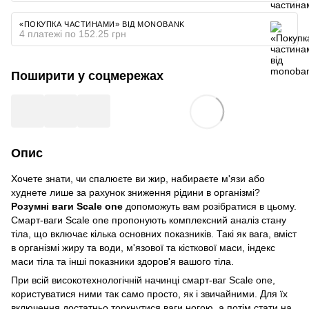
«ПОКУПКА ЧАСТИНАМИ» ВІД MONOBANK
4 платежі по 152.25 грн
Поширити у соцмережах
Опис
Хочете знати, чи спалюєте ви жир, набираєте м'язи або
худнете лише за рахунок зниження рідини в організмі?
Розумні ваги Scale one
допоможуть вам розібратися в цьому.
Смарт-ваги Scale one пропонують комплексний аналіз стану
тіла, що включає кілька основних показників. Такі як вага, вміст
в організмі жиру та води, м'язової та кісткової маси, індекс
маси тіла та інші показники здоров'я вашого тіла.
При всій високотехнологічній начинці смарт-ваг Scale one,
користуватися ними так само просто, як і звичайними. Для їх
включення достатньо торкнутися ваги ногою, а потім стати на