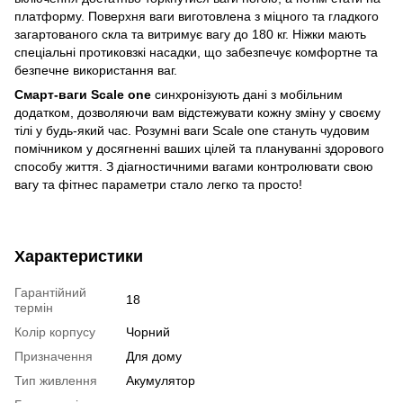
платформу. Поверхня ваги виготовлена з міцного та гладкого
загартованого скла та витримує вагу до 180 кг. Ніжки мають
спеціальні протиковзкі насадки, що забезпечує комфортне та
безпечне використання ваг.
Смарт-ваги Scale one
синхронізують дані з мобільним
додатком, дозволяючи вам відстежувати кожну зміну у своєму
тілі у будь-який час. Розумні ваги Scale one стануть чудовим
помічником у досягненні ваших цілей та плануванні здорового
способу життя. З діагностичними вагами контролювати свою
вагу та фітнес параметри стало легко та просто!
Характеристики
Гарантійний
18
термін
Колір корпусу
Чорний
Призначення
Для дому
Тип живлення
Акумулятор