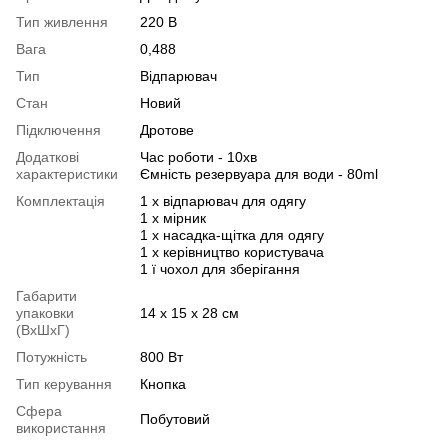
Тип живлення
220 В
Вага
0,488
Тип
Відпарювач
Стан
Новий
Підключення
Дротове
Додаткові
Час роботи - 10хв
характеристики
Ємність резервуара для води - 80ml
Комплектація
1 х відпарювач для одягу
1 х мірник
1 х насадка-щітка для одягу
1 х керівництво користувача
1 ї чохол для зберігання
Габарити
упаковки
14 х 15 х 28 см
(ВхШхГ)
Потужність
800 Вт
Тип керування
Кнопка
Сфера
Побутовий
використання