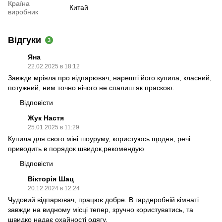
Країна
Китай
виробник
Відгуки
3
Яна
22.02.2025 в 18:12
Завжди мріяла про відпарювач, нарешті його купила, класний,
потужний, ним точно нічого не спалиш як праскою.
Відповісти
Жук Настя
25.01.2025 в 11:29
Купила для свого міні шоуруму, користуюсь щодня, речі
приводить в порядок швидок,рекомендую
Відповісти
Вікторія Шац
20.12.2024 в 12:24
Чудовий відпарювач, працює добре. В гардеробній кімнаті
завжди на видному місці тепер, зручно користуватись, та
швидко надає охайності одягу.