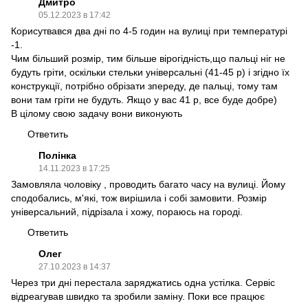
Дмитро
05.12.2023 в 17:42
Корисутвався два дні по 4-5 годин на вулиці при температурі
-1.
Чим більший розмір, тим більше вірогідність,що пальці ніг не
будуть гріти, оскільки стельки універсальні (41-45 р) і згідно їх
конструкції, потрібно обрізати зпереду, де пальці, тому там
вони там гріти не будуть. Якщо у вас 41 р, все буде добре)
В цілому свою задачу вони виконують
Ответить
Полінка
14.11.2023 в 17:25
Замовляла чоловіку , проводить багато часу на вулиці. Йому
сподобались, м'які, тож вирішила і собі замовити. Розмір
універсальний, підрізала і хожу, пораюсь на городі.
Ответить
Олег
27.10.2023 в 14:37
Через три дні перестала заряджатись одна устілка. Сервіс
відреагував швидко та зробили заміну. Поки все працює