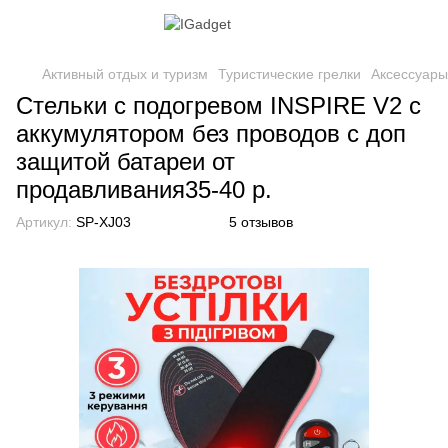
Активный отдых и туризм
Туристические грелки
Аксессуары
Стельки с подогревом INSPIRE V2 с
аккумулятором без проводов с доп
защитой батареи от
продавливания35-40 р.
Артикул:
SP-XJ03
5 отзывов