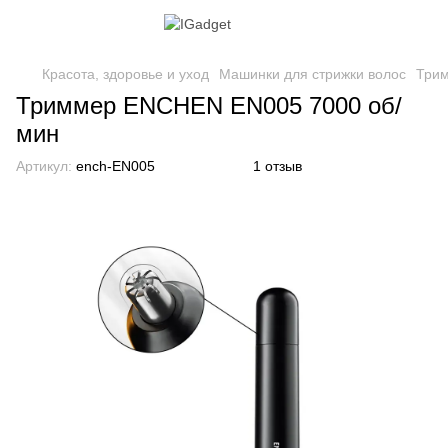
Красота, здоровье и уход
Машинки для стрижки волос
Три
Триммер ENCHEN EN005 7000 об/
мин
Артикул:
ench-EN005
1 отзыв