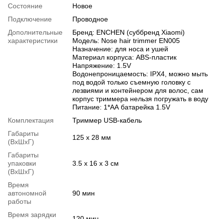
Состояние
Новое
Подключение
Проводное
Дополнительные
Бренд: ENCHEN (суббренд Xiaomi)
характеристики
Модель: Nose hair trimmer EN005
Назначение: для носа и ушей
Материал корпуса: ABS-пластик
Напряжение: 1.5V
Водонепроницаемость: IPX4, можно мыть
под водой только съемную головку с
лезвиями и контейнером для волос, сам
корпус триммера нельзя погружать в воду
Питание: 1*АА батарейка 1.5V
Комплектация
Триммер USB-кабель
Габариты
125 х 28 мм
(ВхШхГ)
Габариты
упаковки
3.5 x 16 x 3 см
(ВхШхГ)
Время
автономной
90 мин
работы
Время зарядки
120 мин