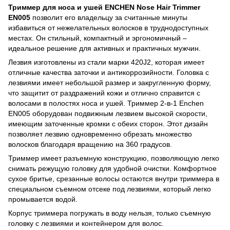
Триммер для носа и ушей ENCHEN Nose Hair Trimmer
EN005
позволит его владельцу за считанные минуты
избавиться от нежелательных волосков в труднодоступных
местах. Он стильный, компактный и эргономичный –
идеальное решение для активных и практичных мужчин.
Лезвия изготовлены из стали марки 420J2, которая имеет
отличные качества заточки и антикоррозийности. Головка с
лезвиями имеет небольшой размер и закругленную форму,
что защитит от раздражений кожи и отлично справится с
волосами в полостях носа и ушей. Триммер 2-в-1 Enchen
EN005 оборудован подвижным лезвием высокой скорости,
имеющим заточенные кромки с обеих сторон. Этот дизайн
позволяет лезвию одновременно обрезать множество
волосков благодаря вращению на 360 градусов.
Триммер имеет разъемную конструкцию, позволяющую легко
снимать режущую головку для удобной очистки. Комфортное
сухое бритье, срезанные волосы остаются внутри триммера в
специальном съемном отсеке под лезвиями, который легко
промывается водой.
Корпус триммера погружать в воду нельзя, только съемную
головку с лезвиями и контейнером для волос.