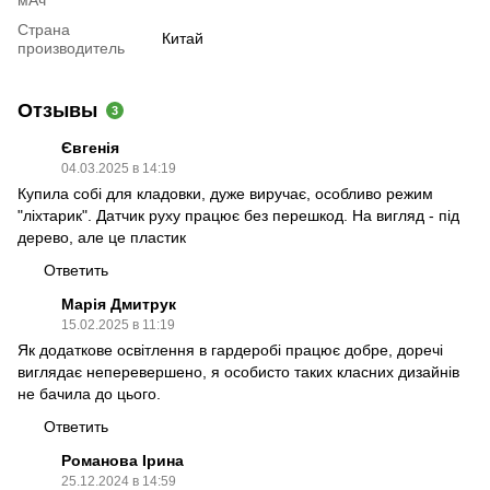
Страна
Китай
производитель
Отзывы
3
Євгенія
04.03.2025 в 14:19
Купила собі для кладовки, дуже виручає, особливо режим
"ліхтарик". Датчик руху працює без перешкод. На вигляд - під
дерево, але це пластик
Ответить
Марія Дмитрук
15.02.2025 в 11:19
Як додаткове освітлення в гардеробі працює добре, доречі
виглядає неперевершено, я особисто таких класних дизайнів
не бачила до цього.
Ответить
Романова Ірина
25.12.2024 в 14:59