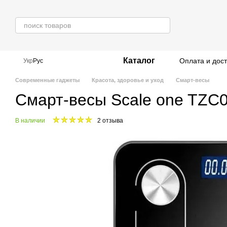
Перейти к основному контенту
Каталог
Оплата и дос
Укр
Рус
Современные гаджеты
Красота, здоровье и уход
Смарт-весы
Смарт-весы Scale one TZC
В наличии
2 отзыва