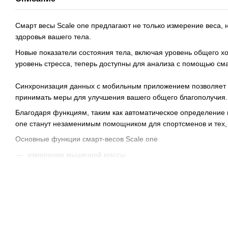
Смарт весы Scale one предлагают не только измерение веса, 
здоровья вашего тела.
Новые показатели состояния тела, включая уровень общего хо
уровень стресса, теперь доступны для анализа с помощью сма
Синхронизация данных с мобильным приложением позволяет в
принимать меры для улучшения вашего общего благополучия.
Благодаря функциям, таким как автоматическое определение п
one станут незаменимым помощником для спортсменов и тех, 
Основные функции смарт-весов Scale one
измерение мышечной массы
определение жировой массы
измерение веса тела
определение содержания воды в организме
измерение костной массы