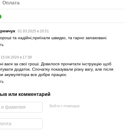
Оплата
2
Яремчук
01.03.2025 в 20:51
ороші та надійні,приїхали швидко, та гарно запаковані.
ть
15.04.2024 в 17:39
ні ваги за свої гроші. Довелося прочитати інструкцію щоб
тувати додаток. Спочатку показували різну вагу, але після
ки акумулятора все добре працює.
ть
ыв или комментарий
Войти с помощью