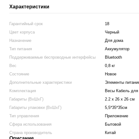
Характеристики
Гарантийный срок
18
Цвет корпуса
Черный
Назначение
Для дома
Тип питания
Аккумулятор
Поддерживаемые беспроводные интерфейсы
Bluetooth
Вес
0,8 кг
Состояние
Новое
Дополнительные характеристики
Элементы питания
Комплектация
Весы Кабель для
Габариты (ВхШхГ)
2.2 х 26 х 26 см
Габариты упаковки (ВхШхГ)
5,5*35*35см
Тип управления
Приложение
Сфера использования
Бытовой
Страна производитель
Китай
Описание