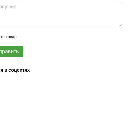
те товар
править
я в соцсетях