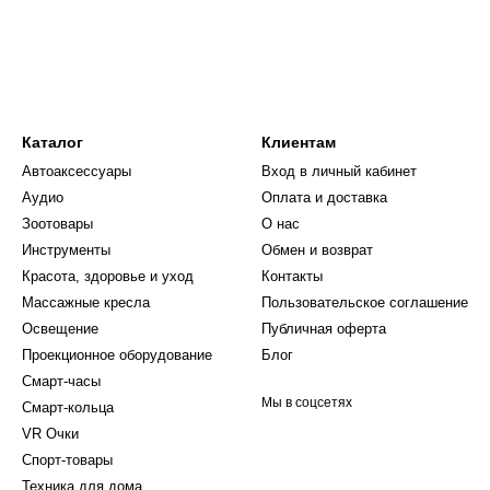
кой активности (BMR/AMR)
но загрузить из Google Play и iPhone App Store.
ся с помощью Bluetooth-соединения. Таким
и сможете получать детальную статистику и анализ
Каталог
Клиентам
Автоаксессуары
Вход в личный кабинет
 достаточно просто прикоснуться к ним ногой и
Аудио
Оплата и доставка
Зоотовары
О нас
ая и прочная, способная выдерживать вес до 180 кг.
Инструменты
Обмен и возврат
и насадками, обеспечивающими безопасное и
Красота, здоровье и уход
Контакты
, весы предлагают надежную и удобную платформу
Массажные кресла
Пользовательское соглашение
Освещение
Публичная оферта
ично вписываться в любой интерьер и становиться
Проекционное оборудование
Блог
овый образ жизни.
Смарт-часы
Мы в соцсетях
Смарт-кольца
VR Очки
Спорт-товары
Техника для дома