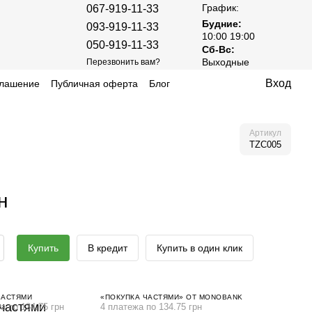
График:
067-919-11-33
Будние:
093-919-11-33
10:00 19:00
050-919-11-33
Сб-Вс:
Выходные
Перезвонить вам?
Вход
глашение
Публичная оферта
Блог
Артикул
TZC005
н
Купить
В кредит
Купить в один клик
ЧАСТЯМИ
«ПОКУПКА ЧАСТЯМИ» ОТ MONOBANK
а по 134.75 грн
4 платежа по 134.75 грн