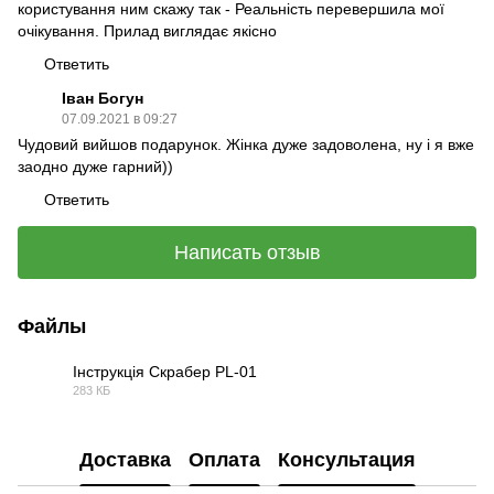
користування ним скажу так - Реальність перевершила мої
очікування. Прилад виглядає якісно
Ответить
Іван Богун
07.09.2021 в 09:27
Чудовий вийшов подарунок. Жінка дуже задоволена, ну і я вже
заодно дуже гарний))
Ответить
Написать отзыв
Файлы
Інструкція Скрабер PL-01
283 КБ
PDF
Доставка
Оплата
Консультация