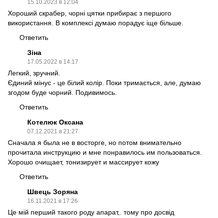
15.10.2023 в 12:04
Хороший скрабер, чорні цятки прибирає з першого
використання. В комплексі думаю порадує іще більше.
Ответить
Зіна
17.05.2022 в 14:17
Легкий, зручний.
Єдиний мінус - це білий колір. Поки тримається, але, думаю
згодом буде чорний. Подивимось.
Ответить
Котелюк Оксана
07.12.2021 в 21:27
Сначала я была не в восторге, но потом внимательно
прочитала инструкцию и мне понравилось им пользоваться.
Хорошо очищает, тонизирует и массирует кожу
Ответить
Швець Зоряна
16.11.2021 в 17:26
Це мій перший такого роду апарат,. тому про досвід