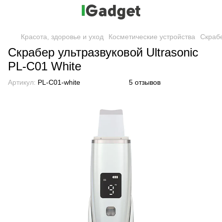
Красота, здоровье и уход
Косметические устройства
Скраб
Скрабер ультразвуковой Ultrasonic
PL-C01 White
Артикул:
PL-C01-white
5 отзывов