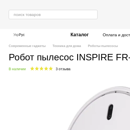
Перейти к основному контенту
Каталог
Оплата и дос
Укр
Рус
Современные гаджеты
Техника для дома
Роботы-пылесосы
Робот пылесос INSPIRE FR
В наличии
3 отзыва