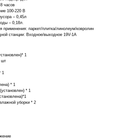
 8 часов
ие 100-220 В
усора – 0,45л
оды – 0,18л.
я применения: паркет/плитка/линолеум/ковролин
ной станции: Входное/выходное 19V-1A
установлен)* 1
 шт
* 1
ена) * 1
установлен) * 1
становлена)*1
лажной уборки * 2
ожение