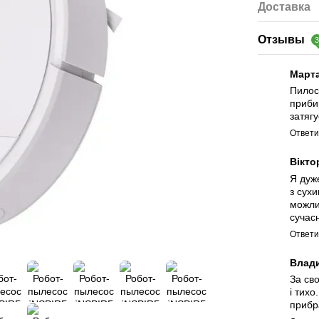
Доставка
Отзывы
Март
Пилос
приби
затяг
Ответи
Вікто
Я дуж
з сух
можли
сучас
Ответи
Влад
За св
і тихо
прибр