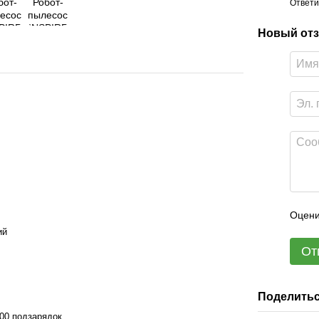
Ответи
Новый отз
Оцени
ий
От
Поделитьс
000 подзарядок