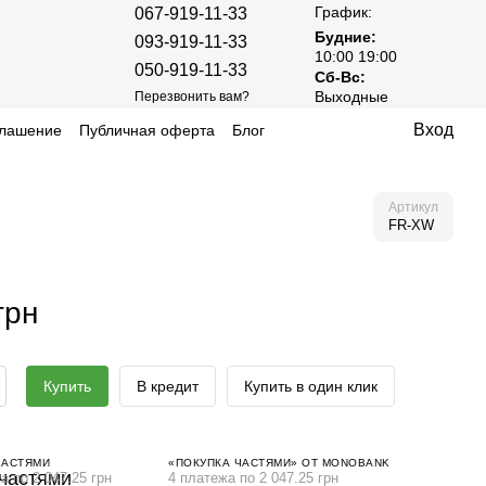
График:
067-919-11-33
Будние:
093-919-11-33
10:00 19:00
050-919-11-33
Сб-Вс:
Выходные
Перезвонить вам?
Вход
глашение
Публичная оферта
Блог
Артикул
FR-XW
грн
Купить
В кредит
Купить в один клик
ЧАСТЯМИ
«ПОКУПКА ЧАСТЯМИ» ОТ MONOBANK
а по 2 047.25 грн
4 платежа по 2 047.25 грн