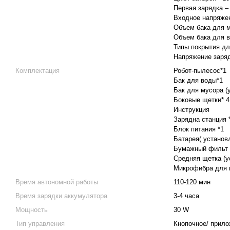
Первая зарядка –
Входное напряжен
Объем бака для м
Объем бака для в
Типы покрытия дл
Напряжение заряд
Комплектация
Робот-пылесос*1
Бак для воды*1
Бак для мусора (
Боковые щетки* 4
Инструкция
Зарядна станция 
Блок питания *1
Батарея( установл
Бумажный фильт (
Средняя щетка (у
Микрофибра для в
Время автономной работы
110-120 мин
Время зарядки аккумулятора
3-4 часа
Мощность
30 W
Тип управления
Кнопочное/ прил