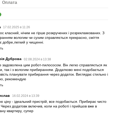
Оплата
3
а
17.02.2025 в 11:26
ос класний, нічим не гірше розкручених і розрекламованих. З
ранням вологим чи сухим справляється прекрасно, сміття
ує добре,легкий у чищенні.
ть
рія Дуброва
02.08.2024 в 13:38
е задоволена цим робот-пилососом. Він легко справляється як
им, так і з вологим прибиранням. Додатково мені подобається
вість планувати прибирання через додаток. Виглядає стильно і
но, рекомендую
ть
ислав
16.02.2024 в 13:39
ою ціну - ідеальний пристрій, все подобається. Прибирає чисто
. Через додатовк включив, коли на роботі і прийшов вже в
ану квартиру, супер