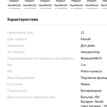
Характеристики
Гарантийный срок
12
Цвет корпуса
Белый
Назначение
Для дома
Тип питания
Аккумулятор
Поддерживаемые беспроводные интерфейсы
Bluetooth/Wi-Fi
Вес
3 кг
Тип
Робот-пылесос
Вид оборудования
Подсветка функц
Состояние
Новое
Подключение
Беспроводное
Дополнительные характеристики
Вольтаж 19V
Батарея- Литий
Цикл батареи - 1