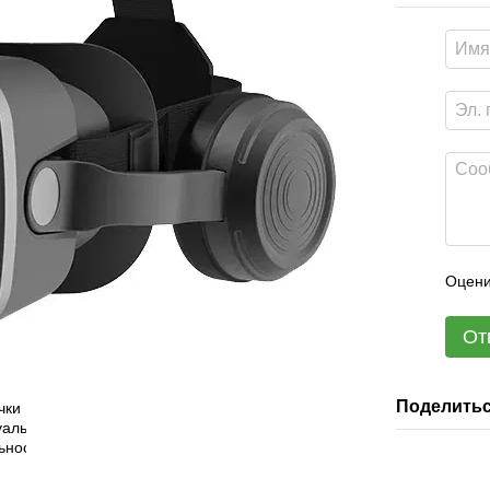
Оцени
От
Поделитьс