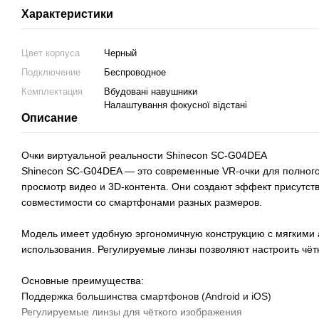
Характеристики
Цвет корпуса
Черный
Подключение
Беспроводное
Комплектация
Вбудовані навушники
Налаштування фокусної відстані
Описание
Очки виртуальной реальности Shinecon SC-G04DEA
Shinecon SC-G04DEA — это современные VR-очки для полного 
просмотр видео и 3D-контента. Они создают эффект присутств
совместимости со смартфонами разных размеров.
Модель имеет удобную эргономичную конструкцию с мягкими
использования. Регулируемые линзы позволяют настроить чёт
Основные преимущества:
Поддержка большинства смартфонов (Android и iOS)
Регулируемые линзы для чёткого изображения