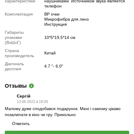
характеристики
наушниками. Источником звука является
телефон
Комплектация
ВР очки
Микрофибра для линз
Инструкция
Габариты
упаковки
10*5*19,5*14 см
(ВхШхГ)
Страна
Китай
производитель
Діагональ
4.7 "- 6.0"
дисплея
Отзывы
1
Сергій
13.06.2022 в 16:05
Малому дуже сподобався подарунок. Мені і самому цікаво
позалипати в кіно чи гру. Прикольно
Ответить