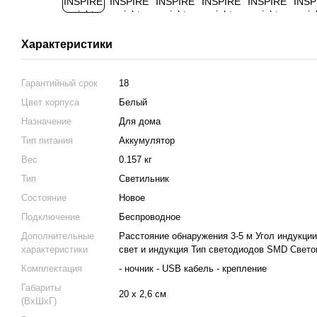
Характеристики
Гарантийный срок
18
Цвет корпуса
Белый
Назначение
Для дома
Тип питания
Аккумулятор
Вес
0.157 кг
Тип
Светильник
Состояние
Новое
Подключение
Беспроводное
Дополнительные
Расстояние обнаружения 3-5 м Угол индукци
характеристики
свет и индукция Тип светодиодов SMD Светов
Комплектация
- ночник - USB кабель - крепление
Габариты
20 х 2,6 см
(ВхШхГ)