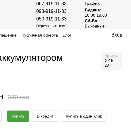
График:
067-919-11-33
Будние:
093-919-11-33
10:00 19:00
050-919-11-33
Сб-Вс:
Выходные
Перезвонить вам?
Вход
глашение
Публичная оферта
Блог
 аккумулятором
Артикул
GZ-5-
20
н
289 грн
Купить
В кредит
Купить в один клик