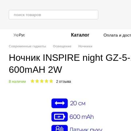
Перейти к основному контенту
Каталог
Оплата и дос
Укр
Рус
Современные гаджеты
Освещение
Ночники
Ночник INSPIRE night GZ-5
600mAH 2W
В наличии
2 отзыва