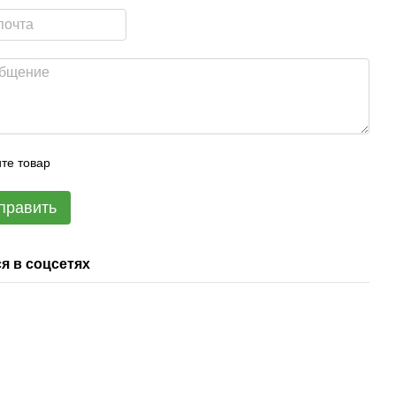
те товар
править
я в соцсетях