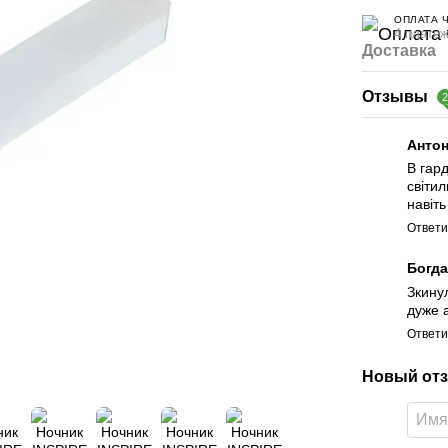
ОПЛАТА 
4 платеж
Доставка
Отзывы
Антон
В гард
світи
навіть
Ответи
Богд
Зкинул
дуже 
Ответи
Новый отз