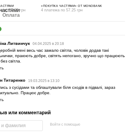
ЧАСТЯМИ
«ПОКУПКА ЧАСТЯМИ» ОТ MONOBANK
а по 57.25 грн
4 платежа по 57.25 грн
Оплата
2
іна Литвинчук
04.04.2025 в 20:18
еробній мені весь час замало світла, чоловік додав такі
льнички, праюють добре, світять непогано, зручно що працюють
 без світла.
ть
ан Титаренко
19.03.2025 в 13:10
ись з сусідами та облаштували біля сходів в підвалі, зараз
актуально. Працює добре.
ть
ыв или комментарий
Войти с помощью