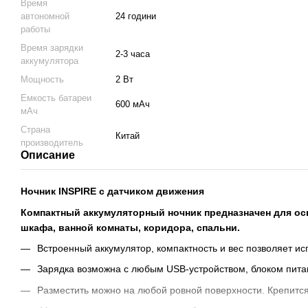
Время
автономной
24 години
работы
Время зарядки
2-3 часа
аккумулятора
Мощность
2 Вт
Емкость батареи
600 мАч
мАч
Страна
Китай
производитель
Описание
Ночник INSPIRE с датчиком движения
Компактный аккумуляторный ночник предназначен для о
шкафа, ванной комнаты, коридора, спальни.
Встроенный аккумулятор, компактность и вес позволяет ис
Зарядка возможна с любым USB-устройством, блоком питан
Разместить можно на любой ровной поверхности. Крепитс