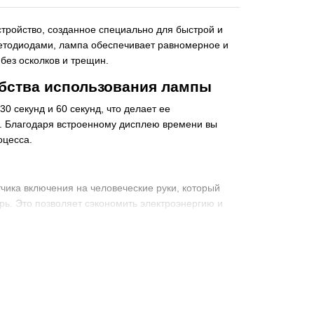
ройство, созданное специально для быстрой и
светодиодами, лампа обеспечивает равномерное и
без осколков и трещин.
обства использования лампы
0 секунд и 60 секунд, что делает ее
. Благодаря встроенному дисплею времени вы
оцесса.
ика включения на человеческие руки, который
трь. Это позволяет сэкономить электроэнергию и
кюра
м) позволяет легко вписать ее в интерьер салона
па SML S9 станет незаменимым помощником для