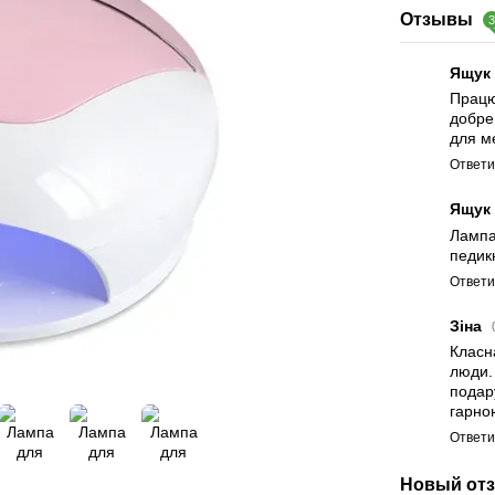
Отзывы
Ящук
Працю
добре
для м
Ответи
Ящук 
Лампа
педик
Ответи
Зіна
Класн
люди.
подар
гарно
Ответи
Новый отз