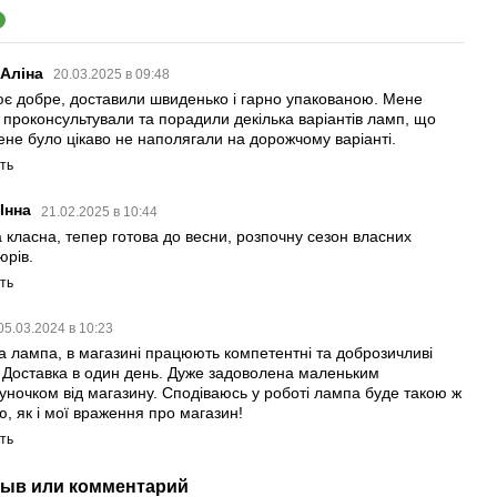
3
 Аліна
20.03.2025 в 09:48
є добре, доставили швиденько і гарно упакованою. Мене
 проконсультували та порадили декілька варіантів ламп, що
ене було цікаво не наполягали на дорожчому варіанті.
ть
Інна
21.02.2025 в 10:44
 класна, тепер готова до весни, розпочну сезон власних
юрів.
ть
05.03.2024 в 10:23
а лампа, в магазині працюють компетентні та доброзичливі
 Доставка в один день. Дуже задоволена маленьким
уночком від магазину. Сподіваюсь у роботі лампа буде такою ж
ю, як і мої враження про магазин!
ть
ыв или комментарий