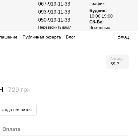
График:
067-919-11-33
Будние:
093-919-11-33
10:00 19:00
050-919-11-33
Сб-Вс:
Выходные
Перезвонить вам?
Вход
глашение
Публичная оферта
Блог
Артикул
S9-P
н
729 грн
 когда появится
Оплата