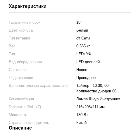
Характеристики
Гарантийный срок
18
Цвет корпуса
Белый
Тип питания
от Сети
Вес
0.535 кг
Тип
LED+УФ
Вид оборудования
LED-дисплей
Состояние
Новое
Подключение
Проводное
Дополнительные характеристики
Таймер - 10,30, 60
Количество диодов 60
Комплектация
Лампа Шнур Инструкция
Габариты (ВхШхГ)
216х208х111 мм
Мощность
180 Вт
Страна производитель
Китай
Описание