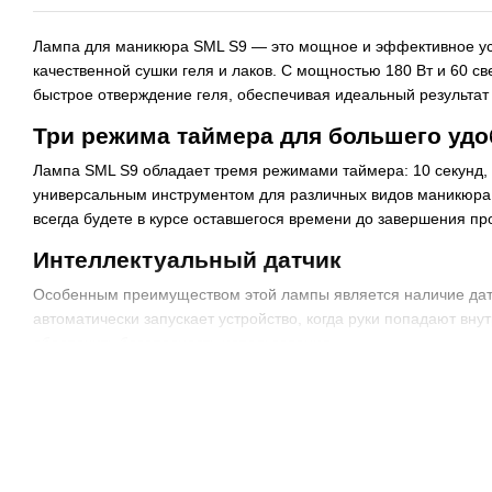
Лампа для маникюра SML S9 — это мощное и эффективное уст
качественной сушки геля и лаков. С мощностью 180 Вт и 60 
быстрое отверждение геля, обеспечивая идеальный результат 
Три режима таймера для большего уд
Лампа SML S9 обладает тремя режимами таймера: 10 секунд, 3
универсальным инструментом для различных видов маникюра
всегда будете в курсе оставшегося времени до завершения пр
Интеллектуальный датчик
Особенным преимуществом этой лампы является наличие датч
автоматически запускает устройство, когда руки попадают вну
обеспечить безопасность использования.
Компактные размеры лампы для мани
Стильный и компактный дизайн лампы (размеры 216х208х111 м
или домашнего кабинета.
Благодаря своей универсальности и функциональности, лам