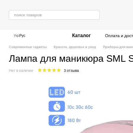
Перейти к основному контенту
Каталог
Оплата и дос
Укр
Рус
Современные гаджеты
Красота, здоровье и уход
Приборы для ман
Лампа для маникюра SML S9
Нет в наличии
3 отзыва