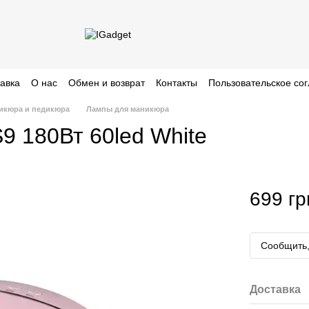
тавка
О нас
Обмен и возврат
Контакты
Пользовательское со
икюра и педикюра
Лампы для маникюра
 180Вт 60led White
699 гр
Сообщить,
Доставка