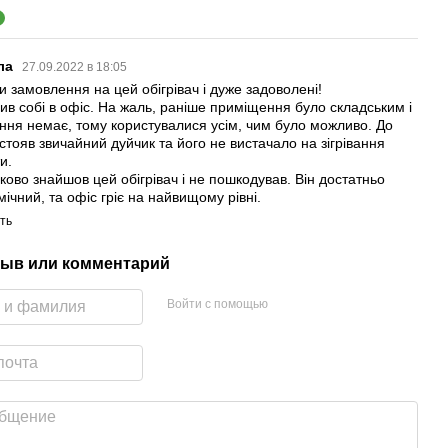
1
ла
27.09.2022 в 18:05
и замовлення на цей обігрівач і дуже задоволені!
ив собі в офіс. На жаль, раніше приміщення було складським і
ння немає, тому користувалися усім, чим було можливо. До
стояв звичайний дуйчик та його не вистачало на зігрівання
и.
ково знайшов цей обігрівач і не пошкодував. Він достатньо
ічний, та офіс гріє на найвищому рівні.
ть
ыв или комментарий
Войти с помощью