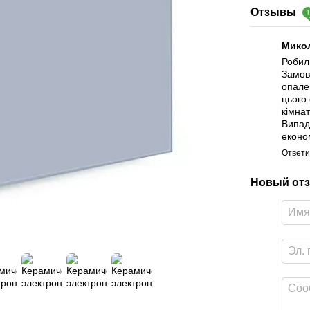
Отзывы
Мико
Робил
Замов
опале
цього 
кімнат
Випад
економ
Ответи
Новый отз