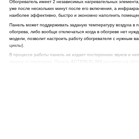
Обогреватель имеет 2 независимых нагревательных элемента,
уже после нескольких минут после его включения, а инфракра
наиболее эффективно, быстро и экономно наполнить помеще
Панель может поддерживать заданую температуру воздуха в 
обогрева, либо вообще отключаться когда в обогреве нет ну
модели, позволит настроить работу обогревателя с нужным в
циклы).
В процессе работы панель не издает посторонних звуков и н
защиту от перегрева. Панель
ACTION IC-360
расчитан на обо