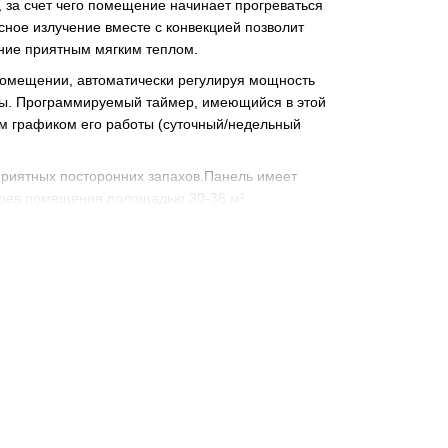
 за счет чего помещение начинает прогреваться
сное излучение вместе с конвекцией позволит
ние приятным мягким теплом.
помещении, автоматически регулируя мощность
жды. Программируемый таймер, имеющийся в этой
ам графиком его работы (суточный/недельный
еприятных посторонних запахов.Панель имеет
грев помещения полощадью 30-36 м².