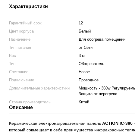
Характеристики
Гарантийный срок
12
Цвет корпуса
Белый
Назначение
Для обогрева помещений
Тип питания
от Сети
Вес
3 кг
Тип
Обогреватель
Состояние
Новое
Подключение
Проводное
Дополнительные характеристики
Мощность - 360w Регулируемы
Защита от перегрева
Страна производитель
Китай
Описание
Керамическая электронагревательная панель
ACTION IC-360
—
который совмещает в себе преимущества инфракрасных тепло