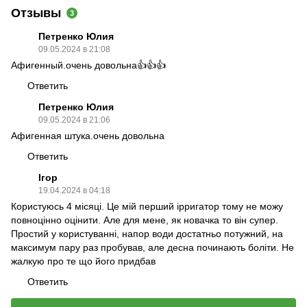
Отзывы
3
Петренко Юлия
09.05.2024 в 21:08
Афигенный.очень довольна👍👍👍
Ответить
Петренко Юлия
09.05.2024 в 21:06
Афигенная штука.очень довольна
Ответить
Ігор
19.04.2024 в 04:18
Користуюсь 4 місяці. Це мій перший ірригатор тому не можу
повноцінно оцінити. Але для мене, як новачка то він супер.
Простий у користуванні, напор води достатньо потужний, на
максимум пару раз пробував, але десна починають боліти. Не
жалкую про те що його придбав
Ответить