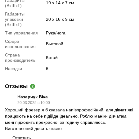
Габариты
19 х 14 х 7 см
(ВхШхГ)
Габариты
упаковки
20 х 16 х 9 см
(ВхШхГ)
Тип управления
Рука/нога
Сфера
Бытовой
использования
Страна
Китай
производитель
Насадки
6
Отзывы
2
Назарчук Віка
20.03.2025 в 10:00
Хороший фрезер,я б сказала напівпрофесійний, для дівчат які
працюють на себе підійде ідеально. Роблю маніки дівчатам,
мені підходить прекрасно, за годину справляюсь.
Виготовлений досить якісно.
Ответить