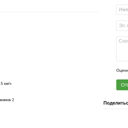
Оцени
.5 км/ч
От
ежимов 2
Поделитьс