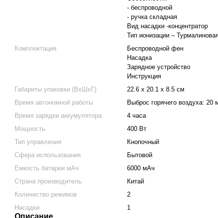
- беспроводной
- ручка складная
Вид насадки -концентратор
Тип ионизации – Турмалинова
Комплектация
Беспроводной фен
Насадка
Зарядное устройство
Инструкция
Габариты упаковки (ВхШхГ)
22.6 х 20.1 х 8.5 см
Время автономной работы
Выброс горячего воздуха: 20 
Время зарядки аккумулятора
4 часа
Мощность
400 Вт
Тип управления
Кнопочный
Сфера использования
Бытовой
Емкость батареи мАч
6000 мАч
Страна производитель
Китай
Количество режимов
2
Насадки
1
Описание