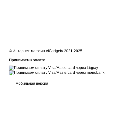
как нет необходимости искать место для подключения к сети.
области стилизации волос или хотите насладиться лучшими в
фен Inspire А6498 именно то, что вам нужно.
© Интернет-магазин «IGadget» 2021-2025
Принимаем к оплате
Мобильная версия