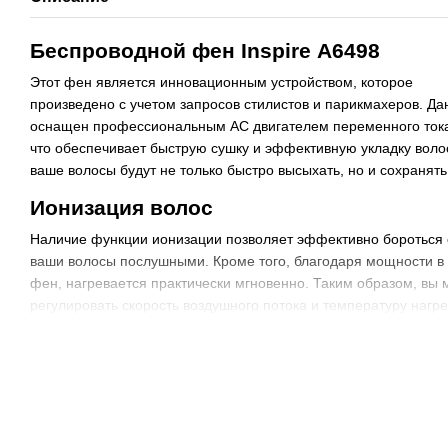
Беспроводной фен Inspire А6498
Этот фен является инновационным устройством, которое
произведено с учетом запросов стилистов и парикмахеров. Д
оснащен профессиональным AC двигателем переменного тока
что обеспечивает быструю сушку и эффективную укладку воло
ваше волосы будут не только быстро высыхать, но и сохранят
Ионизация волос
Наличие функции ионизации позволяет эффективно бороться с
ваши волосы послушными. Кроме того, благодаря мощности в 4
фен, нагревается практически мгновенно. Таким образом, вы 
регулировать скорость воздушного потока и температуру нагр
для сушки и укладки в зависимости от типа волос.
Преимущества беспроводного фена
В связи с отсутствием проводов, беспроводной фен Inspire А
процесса укладки волос и не зависеть от розетки. Это дает ва
важно при работе с клиентами. Также, использование беспров