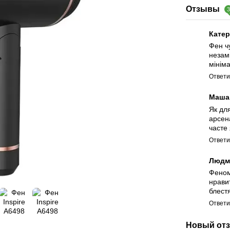
Отзывы
Кате
Фен ч
незам
мінім
Ответи
Маш
Як дл
арсен
часте
Ответи
Людм
Феном
нрави
блест
Ответи
Новый отз