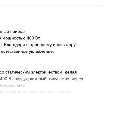
анный прибор
 мощностью 400 Вт,
с. Благодаря встроенному ионизатору,
ь естественное увлажнение.
о статическим электричеством, делая
00 Вт, воздух, который выдувается через
можете легко
ева, подбирая оптимальные условия
6498 позволяет свободно перемещаться во время
м возможность гибкости и комфорта, что особенно
одного фена способствует экономии времени, так