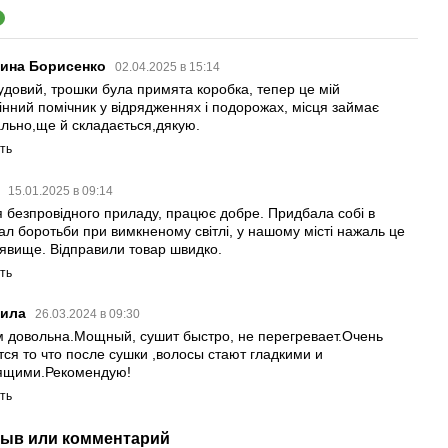
3
рина Борисенко
02.04.2025 в 15:14
удовий, трошки була примята коробка, тепер це мій
інний помічник у відрядженнях і подорожах, місця займає
ально,ще й складається,дякую.
ть
а
15.01.2025 в 09:14
я безпровідного приладу, працює добре. Придбала собі в
ал боротьби при вимкненому світлі, у нашому місті нажаль це
 явище. Відправили товар швидко.
ть
ила
26.03.2024 в 09:30
 довольна.Мощный, сушит быстро, не перегревает.Очень
тся то что после сушки ,волосы стают гладкими и
ящими.Рекомендую!
ть
ыв или комментарий