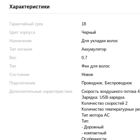
Характеристики
Гарантийный срок
18
Цвет корпуса
Черный
Назначение
Для укладки волос
Тип питания
Аккумулятор
Вес
0,7
Тип
Фен для волос
Состояние
Новое
Подключение
Проводное, Беспроводное
Дополнительные характеристики
Скорость воздушного потока 4
Зарядка: USB-зарядка
Количество скоростей 2
Количество температурных р
Тип мотора AC
Тип:
- Дорожный
- компактный
Особенности: