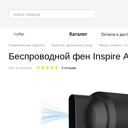
Перейти к основному контенту
Каталог
Оплата и дос
Укр
Рус
Современные гаджеты
Красота, здоровье и уход
Фены, плойки , с
Беспроводной фен Inspire 
Нет в наличии
3 отзыва