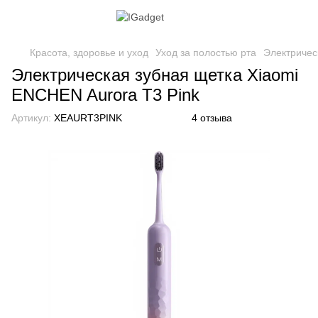
Красота, здоровье и уход
Уход за полостью рта
Электричес
Электрическая зубная щетка Xiaomi
ENCHEN Aurora T3 Pink
Артикул:
XEAURT3PINK
4 отзыва