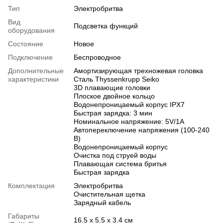
Тип
Электробритва
Вид
Подсветка функций
оборудования
Состояние
Новое
Подключение
Беспроводное
Дополнительные
Амортизирующая трехножевая головка
характеристики
Сталь Thyssenkrupp Seiko
3D плавающие головки
Плоское двойное кольцо
Водонепроницаемый корпус IPX7
Быстрая зарядка: 3 мин
Номинальное напряжение: 5V/1A
Автопереключение напряжения (100-240
В)
Водонепроницаемый корпус
Очистка под струей воды
Плавающая система бритья
Быстрая зарядка
Комплектация
Электробритва
Очистительная щетка
Зарядный кабель
Габариты
16.5 x 5.5 x 3.4 см