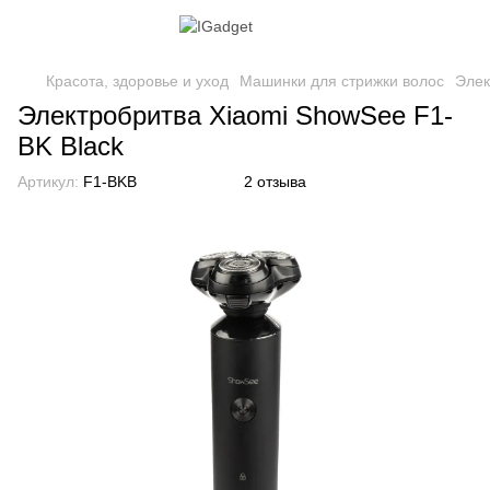
Красота, здоровье и уход
Машинки для стрижки волос
Элек
Электробритва Xiaomi ShowSee F1-
BK Black
Артикул:
F1-BKB
2 отзыва