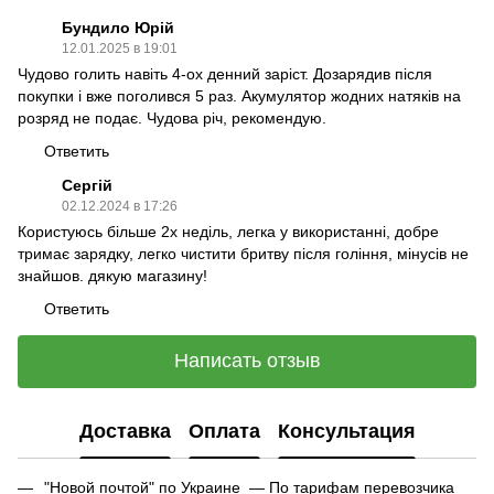
Бундило Юрій
12.01.2025 в 19:01
Чудово голить навіть 4-ох денний заріст. Дозарядив після
покупки і вже поголився 5 раз. Акумулятор жодних натяків на
розряд не подає. Чудова річ, рекомендую.
Ответить
Сергій
02.12.2024 в 17:26
Користуюсь більше 2х неділь, легка у використанні, добре
тримає зарядку, легко чистити бритву після гоління, мінусів не
знайшов. дякую магазину!
Ответить
Написать отзыв
Доставка
Оплата
Консультация
"Новой почтой" по Украине — По тарифам перевозчика